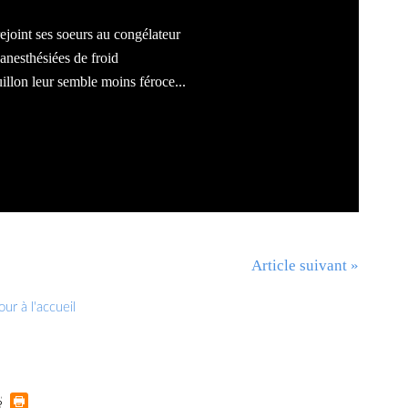
joint ses soeurs au congélateur
 anesthésiées de froid
illon leur semble moins féroce...
Article suivant »
ur à l'accueil