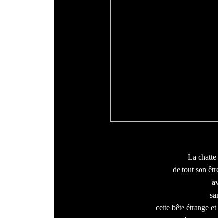
La chatte 
de tout son êtr
a
san
cette bête étrange et