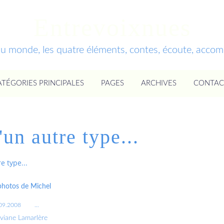
Entrevoixnues
du monde, les quatre éléments, contes, écoute, acc
ATÉGORIES PRINCIPALES
PAGES
ARCHIVES
CONTAC
un autre type...
e type...
 photos de Michel
09.2008
…
iviane Lamarlère