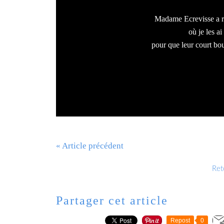
Madame Ecrevisse a re
où je les ai
pour que leur court bou
« Article précédent
Reto
Partager cet article
Repost
0