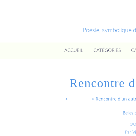
Poésie, symbolique 
ACCUEIL
CATÉGORIES
C
Rencontre d'
Entrevoixnues
>
Categories
>
Rencontre d'un autr
Belles
19.
Par V