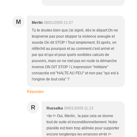
M
Merlin
08/01/2009 21:07
Tu te doutes bien que j'ai signé, dès le départ.On ne
tergiverse pas pour stopper la violence aveugle et
sourde.On dit STOP ! Tout simplement. Et après, on
réfléchit au pourquoi et au comment c'est arrivé et
par qui et qui et pour quels sordides calculs de
pouvoirs, mais on ne met pas en route la démarche
inverse.ON DIT STOP ! L'expression "militaire"
consacrée est "HALTE AU FEU" et non pas "qui est à
l'origine de tout cela" ?
Répondre
R
Russalka
09/01/2009 11:13
<br /> Oui, Merlin, la paix cela se donne
tout de suite et inconditionnellement. Notre
planète est bien trop abîmée pour supporter
encore longtemps les errances et<br />