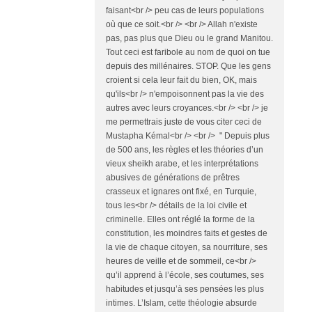
faisant<br /> peu cas de leurs populations
où que ce soit.<br /> <br /> Allah n'existe
pas, pas plus que Dieu ou le grand Manitou.
Tout ceci est faribole au nom de quoi on tue
depuis des millénaires. STOP. Que les gens
croient si cela leur fait du bien, OK, mais
qu'ils<br /> n'empoisonnent pas la vie des
autres avec leurs croyances.<br /> <br /> je
me permettrais juste de vous citer ceci de
Mustapha Kémal<br /> <br /> " Depuis plus
de 500 ans, les règles et les théories d’un
vieux sheikh arabe, et les interprétations
abusives de générations de prêtres
crasseux et ignares ont fixé, en Turquie,
tous les<br /> détails de la loi civile et
criminelle. Elles ont réglé la forme de la
constitution, les moindres faits et gestes de
la vie de chaque citoyen, sa nourriture, ses
heures de veille et de sommeil, ce<br />
qu’il apprend à l’école, ses coutumes, ses
habitudes et jusqu’à ses pensées les plus
intimes. L’Islam, cette théologie absurde