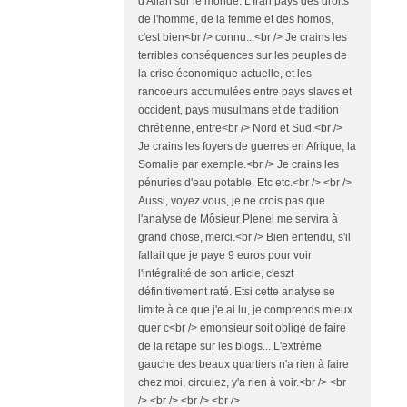
d'Allah sur le monde. L'Iran pays des droits
de l'homme, de la femme et des homos,
c'est bien<br /> connu...<br /> Je crains les
terribles conséquences sur les peuples de
la crise économique actuelle, et les
rancoeurs accumulées entre pays slaves et
occident, pays musulmans et de tradition
chrétienne, entre<br /> Nord et Sud.<br />
Je crains les foyers de guerres en Afrique, la
Somalie par exemple.<br /> Je crains les
pénuries d'eau potable. Etc etc.<br /> <br />
Aussi, voyez vous, je ne crois pas que
l'analyse de Môsieur Plenel me servira à
grand chose, merci.<br /> Bien entendu, s'il
fallait que je paye 9 euros pour voir
l'intégralité de son article, c'eszt
définitivement raté. Etsi cette analyse se
limite à ce que j'e ai lu, je comprends mieux
quer c<br /> emonsieur soit obligé de faire
de la retape sur les blogs... L'extrême
gauche des beaux quartiers n'a rien à faire
chez moi, circulez, y'a rien à voir.<br /> <br
/> <br /> <br /> <br />