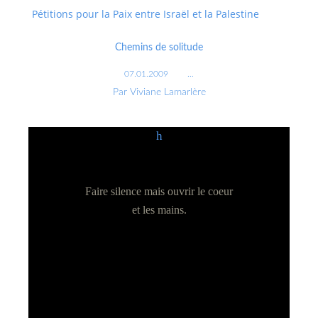
Pétitions pour la Paix entre Israël et la Palestine
Chemins de solitude
07.01.2009
…
Par Viviane Lamarlère
h
Faire silence mais ouvrir le coeur
et les mains.