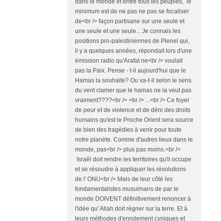
dans le monde et entre tous les peuples, le
minimum est de ne pas ne pas se focaliser
de<br /> façon partisane sur une seule et
une seule et une seule... Je connais les
positions pro-palestiniennes de Plenel qui,
il y a quelques années, répondait lors d'une
émission radio qu'Arafat ne<br /> voulait
pas la Paix. Pense - t-il aujourd'hui que le
Hamas la souhaite? Ou va-t-il selon le sens
du vent clamer que le hamas ne la veut pas
vraiment????<br /> <br /> ...<br /> Ce foyer
de peur et de violence et de déni des droits
humains qu'est le Proche Orient sera source
de bien des tragédies à venir pour toute
notre planète. Comme d'autres lieux dans le
monde, pas<br /> plus pas moins.<br />
Israêl doit rendre les territoires qu'il occupe
et se résoudre à appliquer les résolutions
de l' ONU<br /> Mais de leur côté les
fondamentalistes musulmans de par le
monde DOIVENT définitivement renoncer à
l'idée qu' Allah doit régner sur la terre. Et à
leurs méthodes d'enrolement cyniques et