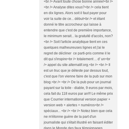
<br /> Avant toute chose bonne année!<br />
<br /> Analyse dites vous?<br /> cela tient
en dix lignes. Alors soit il faut payer pour
voir la suite de ce... début<br /> et étant
donné le titre accrocheur qui laisse à
entendre que c'est de première importance,
le minimum serait... la gratuité d'accès, non?
<br /> Soit l'article analytique tient en ces
quelques malheureuses lignes et j'ai le
regret de décliner ce parti-pris comme il le
dit qui s'inspire<br /> totalement ... d' un<br
/> appel du site alternatif.org.<br /> <br /> Il
est un truc que je déteste par dessus tout,
c'est que l'on vienne faire de la pub sur mon
blog.<br /> <br /> De la pub pour un journal
payant sur la toile - diable, 9 euros par mois,
cela fait du 118 euros par an!!! Le même prix
que Courrier international version papier +
version web + alertes + numéros<br />
spéciaux... <br /> <br /> Notez bien que cela
ne m'étonne guère de la part d'un
journaliste qui s'était illustré en faisant éditer
dans le Monde des faux témoignages