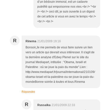
d’un bédouin immoral, est un cadavre
putréfié qui empoisonne nos vies.<br /> "<br
/> <br /> ceci dit, je suis ouverte à un digest
de cet article si vous en avez le temps <br />
<br /> <br />
R
Rinema
21/01/2009 19:16
Bonsoir,Je me permets de vous faire suivre un lien
vers un article qui devrait vous intéresser. Il s'agit de
la dernière analyse d'Edwy Plenel sur le site du
journal Mediapart, intitulée : "Obama, Israël et
Palestine : où se joue la paix du monde".Lien :
http://www.mediapart.fr/journal/international/210109/
obama-israel-et-la-palestine-ou-se-joue-la-paix-du-
mondeBonne soirée à toutes et tous.Rinema
Répondre
R
Russalka
21/01/2009 22:33