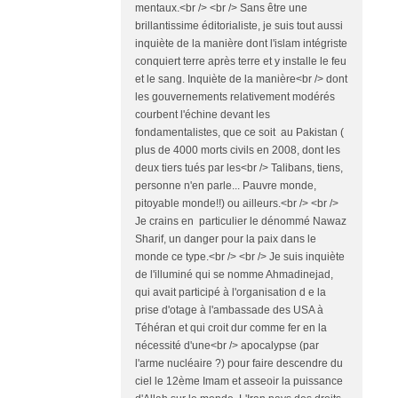
mentaux.<br /> <br /> Sans être une
brillantissime éditorialiste, je suis tout aussi
inquiète de la manière dont l'islam intégriste
conquiert terre après terre et y installe le feu
et le sang. Inquiète de la manière<br /> dont
les gouvernements relativement modérés
courbent l'échine devant les
fondamentalistes, que ce soit au Pakistan (
plus de 4000 morts civils en 2008, dont les
deux tiers tués par les<br /> Talibans, tiens,
personne n'en parle... Pauvre monde,
pitoyable monde!!) ou ailleurs.<br /> <br />
Je crains en particulier le dénommé Nawaz
Sharif, un danger pour la paix dans le
monde ce type.<br /> <br /> Je suis inquiète
de l'illuminé qui se nomme Ahmadinejad,
qui avait participé à l'organisation d e la
prise d'otage à l'ambassade des USA à
Téhéran et qui croit dur comme fer en la
nécessité d'une<br /> apocalypse (par
l'arme nucléaire ?) pour faire descendre du
ciel le 12ème Imam et asseoir la puissance