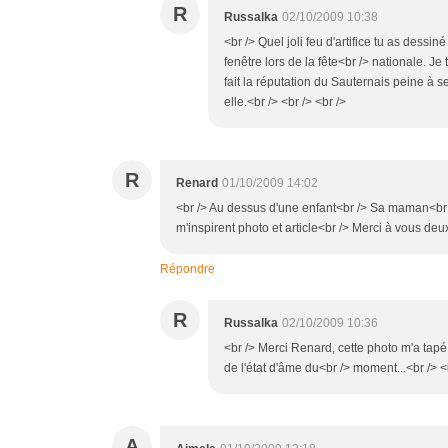
R
Russalka
02/10/2009 10:38
<br /> Quel joli feu d'artifice tu as dessin
fenêtre lors de la fête<br /> nationale. 
fait la réputation du Sauternais peine à se 
elle.<br /> <br /> <br />
R
Renard
01/10/2009 14:02
<br /> Au dessus d'une enfant<br /> Sa maman<br /> 
m'inspirent photo et article<br /> Merci à vous deux
Répondre
R
Russalka
02/10/2009 10:36
<br /> Merci Renard, cette photo m'a tapé d
de l'état d'âme du<br /> moment...<br /> <b
A