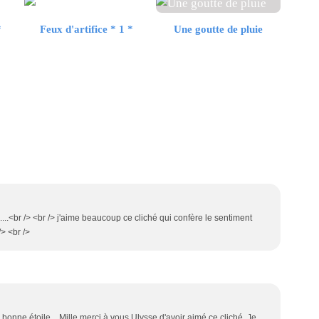
*
Feux d'artifice * 1 *
Une goutte de pluie
e....<br /> <br /> j'aime beaucoup ce cliché qui confère le sentiment
/> <br />
bonne étoile... Mille merci à vous Ulysse d'avoir aimé ce cliché. Je