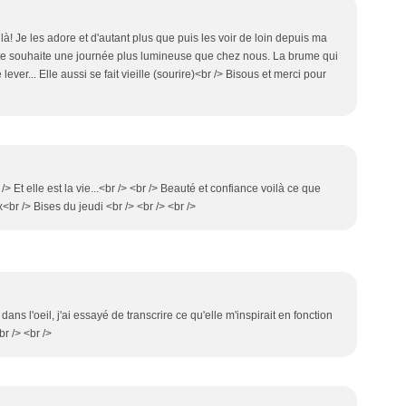
é là! Je les adore et d'autant plus que puis les voir de loin depuis ma
Je te souhaite une journée plus lumineuse que chez nous. La brume qui
lever... Elle aussi se fait vieille (sourire)<br /> Bisous et merci pour
Et elle est la vie...<br /> <br /> Beauté et confiance voilà ce que
<br /> Bises du jeudi <br /> <br /> <br />
ans l'oeil, j'ai essayé de transcrire ce qu'elle m'inspirait en fonction
r /> <br />