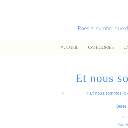
Poésie, symbolique 
ACCUEIL
CATÉGORIES
C
Et nous s
Entrevoixnues
>
Categories
>
Et nous sommes le c
Belles
02.
Par V