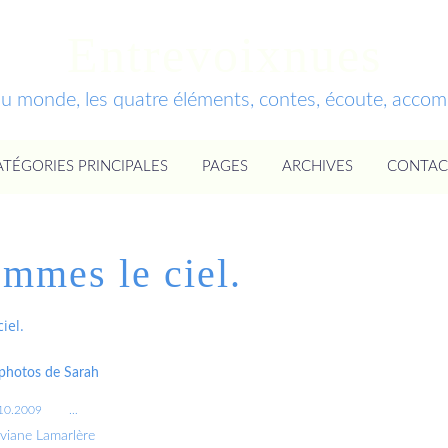
Entrevoixnues
du monde, les quatre éléments, contes, écoute, acc
ATÉGORIES PRINCIPALES
PAGES
ARCHIVES
CONTAC
ommes le ciel.
iel.
 photos de Sarah
10.2009
…
iviane Lamarlère