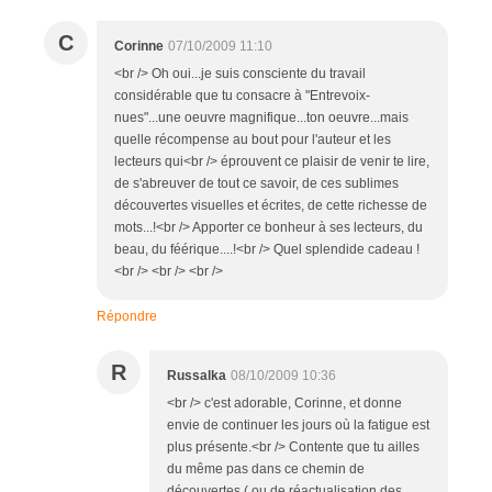
C
Corinne
07/10/2009 11:10
<br /> Oh oui...je suis consciente du travail
considérable que tu consacre à "Entrevoix-
nues"...une oeuvre magnifique...ton oeuvre...mais
quelle récompense au bout pour l'auteur et les
lecteurs qui<br /> éprouvent ce plaisir de venir te lire,
de s'abreuver de tout ce savoir, de ces sublimes
découvertes visuelles et écrites, de cette richesse de
mots...!<br /> Apporter ce bonheur à ses lecteurs, du
beau, du féérique....!<br /> Quel splendide cadeau !
<br /> <br /> <br />
Répondre
R
Russalka
08/10/2009 10:36
<br /> c'est adorable, Corinne, et donne
envie de continuer les jours où la fatigue est
plus présente.<br /> Contente que tu ailles
du même pas dans ce chemin de
découvertes ( ou de réactualisation des