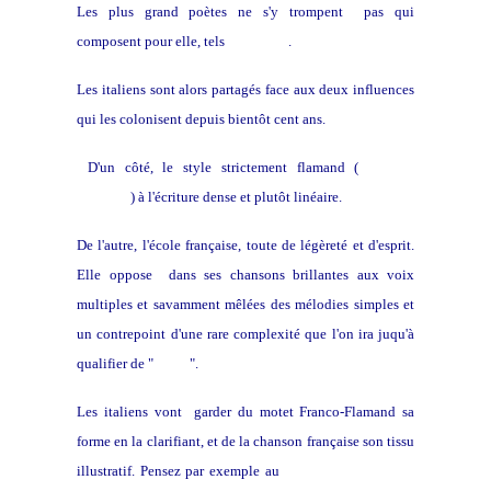
Les plus grand poètes ne s'y trompent pas qui
composent pour elle, tels
Pétrarque
.
Les italiens sont alors partagés face aux deux influences
qui les colonisent depuis bientôt cent ans.
D'un côté, le style strictement flamand (
école de
Cambrai
) à l'écriture dense et plutôt linéaire.
De l'autre, l'école française, toute de légèreté et d'esprit.
Elle oppose dans ses chansons brillantes aux voix
multiples et savamment mêlées des mélodies simples et
un contrepoint d'une rare complexité que l'on ira juqu'à
qualifier de "
fleuri
".
Les italiens vont garder du motet Franco-Flamand sa
forme en la clarifiant, et de la chanson française son tissu
illustratif. Pensez par exemple au
Chant des oiseaux, à