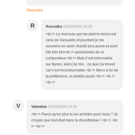
Répondre
R
Russalka
06/10/2009 10:16
<br /> Le morceau qui me plait le moins est
celui de Gesualdo et pourtant je me
souviens en avoir chanté plus jeune et avoir
été très très<br /> passionnée de ce
compositeur.<br /> Mais il est introuvable
sur Itunes, alors j'ai mis... ce que j'ai trouvé
car il est incontournable.<br /> Merci à toi de
ta préférence, et amitiés aussi.<br /> <br />
<br />
V
Valentine
05/10/2009 14:20
<br /> Parce qu'en plus tu les achètes pour nous ? Je
croyais que tout était dans ta discothèque ! <br /> <br
/> <br />