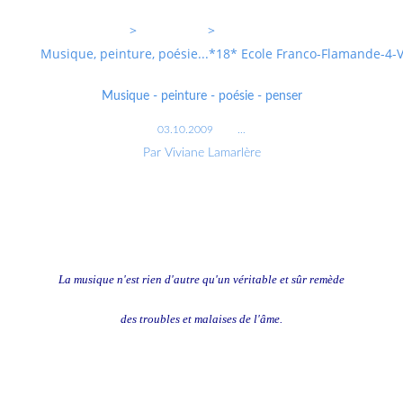
Entrevoixnues
>
Categories
>
Musique, peinture, poésie...*18* Ecole Franco-Flamande-4-
Musique - peinture - poésie - penser
03.10.2009
…
Par Viviane Lamarlère
La musique n'est rien d'autre qu'un véritable et sûr remède
des troubles et malaises de l'âme.