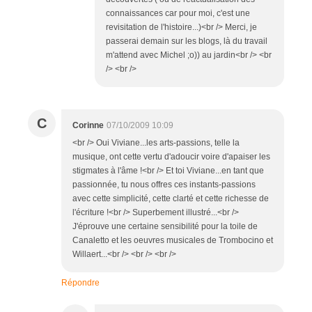
connaissances car pour moi, c'est une
revisitation de l'histoire...)<br /> Merci, je
passerai demain sur les blogs, là du travail
m'attend avec Michel ;o)) au jardin<br /> <br
/> <br />
C
Corinne
07/10/2009 10:09
<br /> Oui Viviane...les arts-passions, telle la
musique, ont cette vertu d'adoucir voire d'apaiser les
stigmates à l'âme !<br /> Et toi Viviane...en tant que
passionnée, tu nous offres ces instants-passions
avec cette simplicité, cette clarté et cette richesse de
l'écriture !<br /> Superbement illustré...<br />
J'éprouve une certaine sensibilité pour la toile de
Canaletto et les oeuvres musicales de Trombocino et
Willaert...<br /> <br /> <br />
Répondre