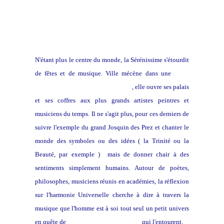
N'étant plus le centre du monde, la Sérénissime s'étourdit
de fêtes et de musique. Ville mécène dans une
Italie
saignée par des guerres incessantes
, elle ouvre ses palais
et ses coffres aux plus grands artistes peintres et
musiciens du temps. Il ne s'agit plus, pour ces derniers de
suivre l'exemple du grand Josquin des Prez et chanter le
monde des symboles ou des idées ( la Trinité ou la
Beauté, par exemple ) mais de donner chair à des
sentiments simplement humains. Autour de poètes,
philosophes, musiciens réunis en académies, la réflexion
sur l'harmonie Universelle cherche à dire à travers la
musique que l'homme est à soi tout seul un petit univers
en quête de
résonance avec les sphères
qui l'entourent.