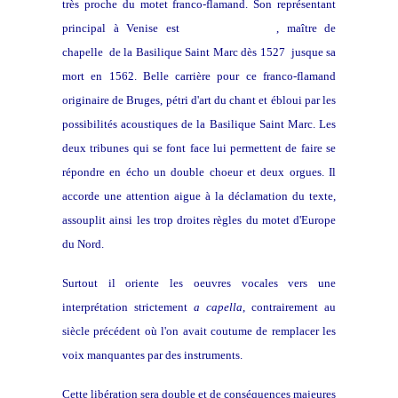
très proche du motet franco-flamand. Son représentant
principal à Venise est
Adrien Willaert
, maître de
chapelle de la Basilique Saint Marc dès 1527 jusque sa
mort en 1562. Belle carrière pour ce franco-flamand
originaire de Bruges, pétri d'art du chant et ébloui par les
possibilités acoustiques de la Basilique Saint Marc. Les
deux tribunes qui se font face lui permettent de faire se
répondre en écho un double choeur et deux orgues. Il
accorde une attention aigue à la déclamation du texte,
assouplit ainsi les trop droites règles du motet d'Europe
du Nord.
Surtout il oriente les oeuvres vocales vers une
interprétation strictement
a capella
, contrairement au
siècle précédent où l'on avait coutume de remplacer les
voix manquantes par des instruments.
Cette libération sera double et de conséquences majeures