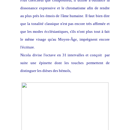
Plus chercheur que compositeur, il
utilise à outrance la
dissonance expressive et le chromatisme afin de rendre
au plus près les émois de l'âme humaine. Il faut bien dire
que la tonalité classique n'est pas encore très affirmée et
que les modes écclésiastiques, s'ils n'ont plus tout à fait
le même visage qu'au Moyen-Âge, imprègnent encore
l'écriture.
Nicola
divise l'octave en 31 intervalles et conçoit par
suite une épinette dont les touches permettent de
distinguer les dièses des bémols,
l'Archicimbalo
: