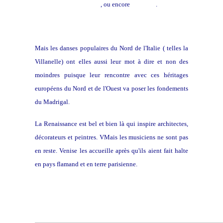
la bataille de Marignan
, ou encore
El Grillo
.
Mais les danses populaires du Nord de l'Italie ( telles la
Villanelle) ont elles aussi leur mot à dire et non des
moindres puisque leur rencontre avec ces héritages
européens du Nord et de l'Ouest va poser les fondements
du Madrigal.
La Renaissance est bel et bien là qui inspire architectes,
décorateurs et peintres. VMais les musiciens ne sont pas
en reste. Venise les accueille après qu'ils aient fait halte
en pays flamand et en terre parisienne.
Toile de Canaletto