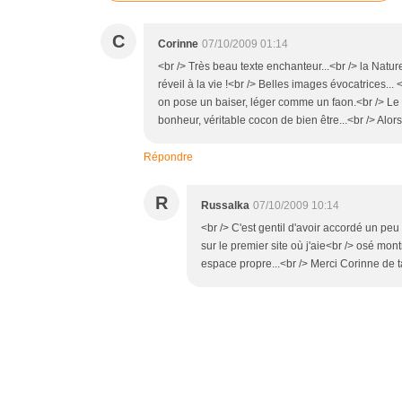
C
Corinne
07/10/2009 01:14
<br /> Très beau texte enchanteur...<br /> la Natur
réveil à la vie !<br /> Belles images évocatrices.
on pose un baiser, léger comme un faon.<br /> Le 
bonheur, véritable cocon de bien être...<br /> Alors 
Répondre
R
Russalka
07/10/2009 10:14
<br /> C'est gentil d'avoir accordé un peu
sur le premier site où j'aie<br /> osé mon
espace propre...<br /> Merci Corinne de ta