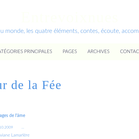
Entrevoixnues
du monde, les quatre éléments, contes, écoute, acc
ATÉGORIES PRINCIPALES
PAGES
ARCHIVES
CONTAC
ur de la Fée
ages de l'âme
10.2009
…
iviane Lamarlère