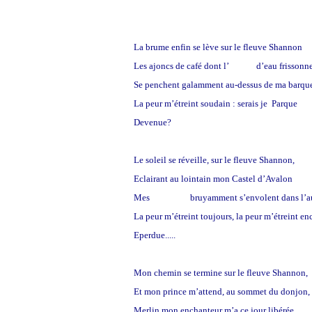
La brume enfin se lève sur le fleuve Shannon
Les ajoncs de café dont l’
ombre
d’eau frissonn
Se penchent galamment au-dessus de ma barqu
La peur m’étreint soudain : serais je Parque
Devenue?
Le soleil se réveille, sur le fleuve Shannon,
Eclairant au lointain mon Castel d’Avalon
Mes
corbeaux
bruyamment s’envolent dans l’a
La peur m’étreint toujours, la peur m’étreint en
Eperdue.....
Mon chemin se termine sur le fleuve Shannon,
Et mon prince m’attend, au sommet du donjon,
Merlin mon enchanteur m’a ce jour libérée