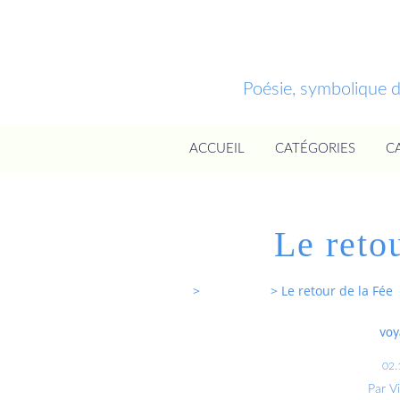
Poésie, symbolique 
ACCUEIL
CATÉGORIES
C
Le reto
Entrevoixnues
>
Categories
>
Le retour de la Fée
voy
02.
Par V