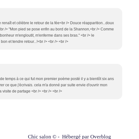
e renaît et célèbre le retour de la fée<br /> Douce réapparition...doux
.. <br /> "Mon pied se pose enfin au bord de la Shannon,<br /> Comme
bonheur m'engloutit, m'enferme dans ses bras." <br /> le
bon et tendre retour...!<br /> <br /> <br />
 de temps à ce qui fut mon premier poème posté il y a bientôt six ans
trer ce que j'écrivais. cela m'a donné par suite envie d'ouvrir mon
 visite de partage <br /> <br /> <br />
Chic salon © - Hébergé par
Overblog