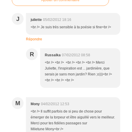
J
juliette
05/02/2012 18:16
<br /> Je suis très sensible à ta poésie si fine<br />
Répondre
R
Russalka
07/02/2012 08:58
<br /> <br /> <br /> <br /> <br /> Merci
Juliette, l'inspiration est ... jardinière, que
serais je sans mon jardin? Rien ;o)))<br />
<br /> <br /> <br />
M
Mony
04/02/2012 12:53
<br /> Il suffit parfois de si peu de chose pour
émerger de la torpeur et être aiguillé vers le meilleur.
Merci pour tes fidèles passages sur
Miletune Mony<br />