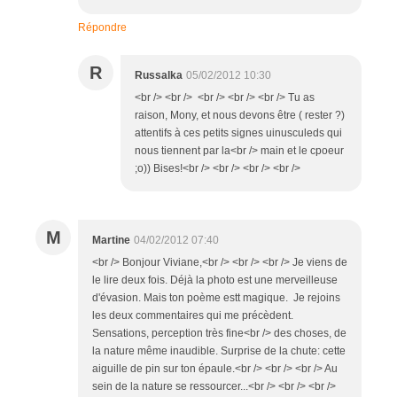
Répondre
R
Russalka
05/02/2012 10:30
<br /> <br /> <br /> <br /> <br /> Tu as
raison, Mony, et nous devons être ( rester ?)
attentifs à ces petits signes uinusculeds qui
nous tiennent par la<br /> main et le cpoeur
;o)) Bises!<br /> <br /> <br /> <br />
M
Martine
04/02/2012 07:40
<br /> Bonjour Viviane,<br /> <br /> <br /> Je viens de
le lire deux fois. Déjà la photo est une merveilleuse
d'évasion. Mais ton poème estt magique. Je rejoins
les deux commentaires qui me précèdent.
Sensations, perception très fine<br /> des choses, de
la nature même inaudible. Surprise de la chute: cette
aiguille de pin sur ton épaule.<br /> <br /> <br /> Au
sein de la nature se ressourcer...<br /> <br /> <br />