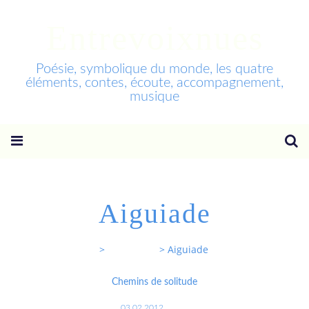
Entrevoixnues
Poésie, symbolique du monde, les quatre
éléments, contes, écoute, accompagnement,
musique
Aiguiade
Entrevoixnues
>
Categories
>
Aiguiade
Chemins de solitude
03.02.2012
…