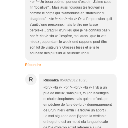
<br /> Un beau poème, porteur d'espoir ! J'aime cette
fin "positive"... Mais aussi toujours tes trouvailles
comme le corps qui "s'amenuise en strates<br />
chagrines"...<br /> <br /> <br /> On a l'impression qu'il
s'agit d'une personne, mais le titre me laisse
perplexe... S'agit-il d'un lieu que je ne connais pas ?
<br /> <br /> <br /> J'espère, moi aussi, que tu vas
mieux ; cependant le week-end rapporte peut-être
son lot de visiteurs ? Grosses bises et je te le
souhaite des plus<br /> heureux.<br />
Répondre
R
Russalka
05/02/2012 10:25
<br /> <br /> <br /> <br /> <br /> Il yb a un
pue de mieux, sans plus, toujorus vertiges
et chutes inopinées mais qui ne m'ont aps
empêchée de faire de<br /> déménagement
de Bruni hier ( enfin il a trouvé un apprt ) .
Le mot aiguiade dont j'ignore la véritable
orthogrphe est un mot d ela langue locale
de l'ile d'oléron et fait référence à une