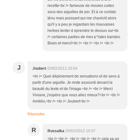
recette<br /> fameuse de moules cuites
sous des aiguilles de pin. Et à ce contatc
ténu mais puissant qui me chavirzit alors
qu'il y a peu je regardais les mauvaises
herbes tenter d eprendre le dessus sur<br
/> certaines parties de mes p^lates bandes.
Bises et merci!<br /> <br /> <br /> <br />
J
Joubert
03/02/2012 20:04
<br /> Quel déploiement de sensations et de sens à
partir d'une aiguille. Je reste assourdi devant la
beauté du texte et de l'image.<br /> <br /> Merci
Viviane, j'espère que vous allez mieux?<br /> <br />
Amitiés,<br /> <br /> Joubert<br />
Répondre
R
Russalka
05/02/2012 10:07
<br /> <br /> <br /> <br /> <br /> cela va un