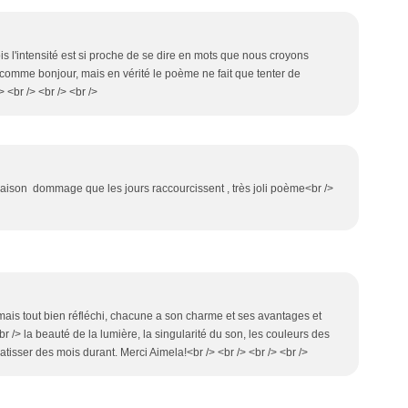
fois l'intensité est si proche de se dire en mots que nous croyons
> comme bonjour, mais en vérité le poème ne fait que tenter de
> <br /> <br /> <br />
e saison dommage que les jours raccourcissent , très joli poème<br />
, mais tout bien réfléchi, chacune a son charme et ses avantages et
 /> la beauté de la lumière, la singularité du son, les couleurs des
à ratisser des mois durant. Merci Aimela!<br /> <br /> <br /> <br />