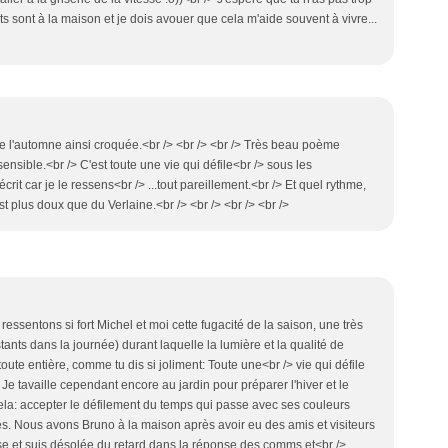
s sont à la maison et je dois avouer que cela m'aide souvent à vivre...
me l'automne ainsi croquée.<br /> <br /> <br /> Très beau poème
sensible.<br /> C'est toute une vie qui défile<br /> sous les
écrit car je le ressens<br /> ...tout pareillement.<br /> Et quel rythme,
st plus doux que du Verlaine.<br /> <br /> <br /> <br />
ressentons si fort Michel et moi cette fugacité de la saison, une très
stants dans la journée) durant laquelle la lumière et la qualité de
oute entière, comme tu dis si joliment: Toute une<br /> vie qui défile
 Je tavaille cependant encore au jardin pour préparer l'hiver et le
 cela: accepter le défilement du temps qui passe avec ses couleurs
. Nous avons Bruno à la maison après avoir eu des amis et visiteurs
prise et suis désolée du retard dans la réponse des comms et<br />