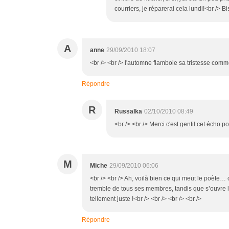
courriers, je réparerai cela lundi!<br /> B
A
anne
29/09/2010 18:07
<br /> <br /> l'automne flamboie sa tristesse comme
Répondre
R
Russalka
02/10/2010 08:49
<br /> <br /> Merci c'est gentil cet écho po
M
Miche
29/09/2010 06:06
<br /> <br /> Ah, voilà bien ce qui meut le poète… 
tremble de tous ses membres, tandis que s’ouvre le c
tellement juste !<br /> <br /> <br /> <br />
Répondre