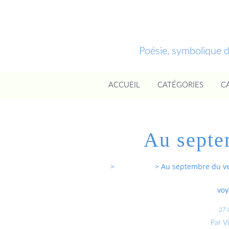
Poésie, symbolique 
ACCUEIL
CATÉGORIES
C
Au septe
Entrevoixnues
>
Categories
>
Au septembre du v
voy
27.
Par V