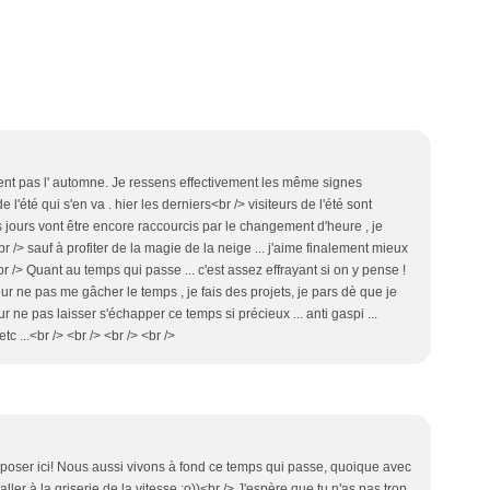
iment pas l' automne. Je ressens effectivement les même signes
'été qui s'en va . hier les derniers<br /> visiteurs de l'été sont
s jours vont être encore raccourcis par le changement d'heure , je
r /> sauf à profiter de la magie de la neige ... j'aime finalement mieux
<br /> Quant au temps qui passe ... c'est assez effrayant si on y pense !
ur ne pas me gâcher le temps , je fais des projets, je pars dè que je
r ne pas laisser s'échapper ce temps si précieux ... anti gaspi ...
tc ...<br /> <br /> <br /> <br />
 poser ici! Nous aussi vivons à fond ce temps qui passe, quoique avec
aller à la griserie de la vitesse :o))<br /> J'espère que tu n'as pas trop