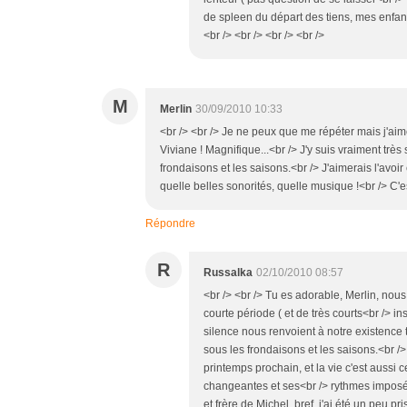
de spleen du départ des tiens, mes enfant
<br /> <br /> <br /> <br />
M
Merlin
30/09/2010 10:33
<br /> <br /> Je ne peux que me répéter mais j'ai
Viviane ! Magnifique...<br /> J'y suis vraiment très 
frondaisons et les saisons.<br /> J'aimerais l'avoir 
quelle belles sonorités, quelle musique !<br /> C'e
Répondre
R
Russalka
02/10/2010 08:57
<br /> <br /> Tu es adorable, Merlin, nous 
courte période ( et de très courts<br /> in
silence nous renvoient à notre existence t
sous les frondaisons et les saisons.<br />
printemps prochain, et la vie c'est aussi
changeantes et ses<br /> rythmes imposés
et frère de Michel, bref, j'ai été un peu 