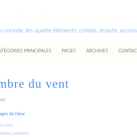
Entrevoixnues
du monde, les quatre éléments, contes, écoute, acc
ATÉGORIES PRINCIPALES
PAGES
ARCHIVES
CONTAC
mbre du vent
ent
ages de l'âme
09.2010
…
iviane Lamarlère