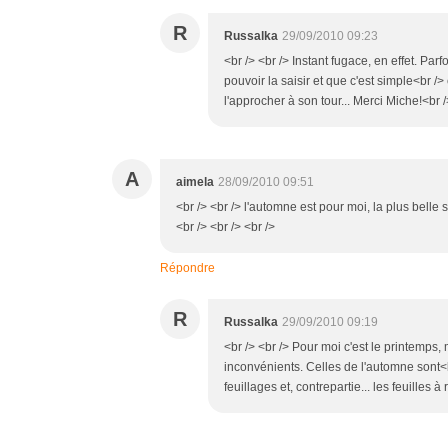
R
Russalka
29/09/2010 09:23
<br /> <br /> Instant fugace, en effet. Par
pouvoir la saisir et que c'est simple<br /
l'approcher à son tour... Merci Miche!<br /
A
aimela
28/09/2010 09:51
<br /> <br /> l'automne est pour moi, la plus bell
<br /> <br /> <br />
Répondre
R
Russalka
29/09/2010 09:19
<br /> <br /> Pour moi c'est le printemps
inconvénients. Celles de l'automne sont<br
feuillages et, contrepartie... les feuilles 