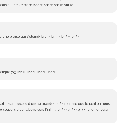
isous et encore merci!<br /> <br /> <br /> <br />
 une braise qui s'éteind<br /> <br /> <br /> <br />
étique ;o))<br /> <br /> <br /> <br />
cet instant fugace d’une si grande<br /> intensité que le petit en nous,
ouvercle de la boîte vers l’infini.<br /> <br /> <br /> Tellement vrai,