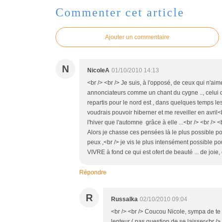
Commenter cet article
Ajouter un commentaire
N
NicoleA
01/10/2010 14:13
<br /> <br /> Je suis, à l'opposé, de ceux qui n'a
annonciateurs comme un chant du cygne .., celui de l
repartis pour le nord est , dans quelques temps le
voudrais pouvoir hiberner et me reveiller en avril<b
l'hiver que l'automne grâce à elle ...<br /> <br /> 
Alors je chasse ces pensées là le plus possible po
peux ,<br /> je vis le plus intensément possible pou
VIVRE à fond ce qui est ofert de beauté ... de joie, e
Répondre
R
Russalka
02/10/2010 09:04
<br /> <br /> Coucou Nicole, sympa de te
lenteur ( pas question de se laisser<br /> 