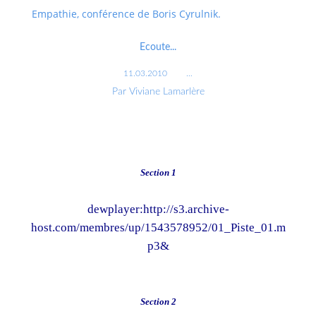
Empathie, conférence de Boris Cyrulnik.
Ecoute...
11.03.2010
…
Par Viviane Lamarlère
Section 1
dewplayer:http://s3.archive-
host.com/membres/up/1543578952/01_Piste_01.m
p3&
Section 2