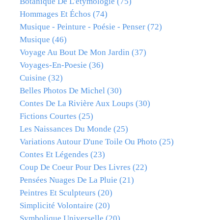
Botanique De L'étymologie
(75)
Hommages Et Échos
(74)
Musique - Peinture - Poésie - Penser
(72)
Musique
(46)
Voyage Au Bout De Mon Jardin
(37)
Voyages-En-Poesie
(36)
Cuisine
(32)
Belles Photos De Michel
(30)
Contes De La Rivière Aux Loups
(30)
Fictions Courtes
(25)
Les Naissances Du Monde
(25)
Variations Autour D'une Toile Ou Photo
(25)
Contes Et Légendes
(23)
Coup De Coeur Pour Des Livres
(22)
Pensées Nuages De La Pluie
(21)
Peintres Et Sculpteurs
(20)
Simplicité Volontaire
(20)
Symbolique Universelle
(20)