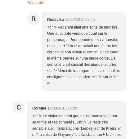
Répondre
R
Russalka
18/03/2010 09:45
<br /> Paganini était une sorte de monstre.
Une anecdote véridique court sur le
personnage. Pour démontrer sa virtuosité,
en concert il<br /> arrachait une à une les
cordes de son violon et continuait de jouer
la même oeuvre sur une seule corde. De
son côté Liszt cassait des pianos (sourire)
<br /> Merci de ton regard, elles sont belles
ces figurines, elles parlent.<br /> <br /> <br
/>
C
Corinne
16/03/2010 14:29
<br /> Le violon ne peut que nous émouvoir de par
sa forme et ses sonorités...<br /> Je reste très
sensible aux interprétations "Liebeslied" de Kreissler
et "La valse de Gayaney" de Katchaturian !<br /> Les