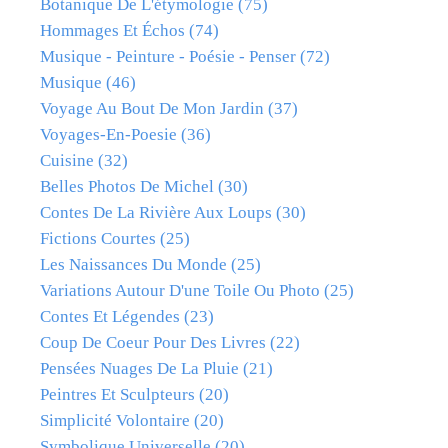
Botanique De L'étymologie
(75)
Hommages Et Échos
(74)
Musique - Peinture - Poésie - Penser
(72)
Musique
(46)
Voyage Au Bout De Mon Jardin
(37)
Voyages-En-Poesie
(36)
Cuisine
(32)
Belles Photos De Michel
(30)
Contes De La Rivière Aux Loups
(30)
Fictions Courtes
(25)
Les Naissances Du Monde
(25)
Variations Autour D'une Toile Ou Photo
(25)
Contes Et Légendes
(23)
Coup De Coeur Pour Des Livres
(22)
Pensées Nuages De La Pluie
(21)
Peintres Et Sculpteurs
(20)
Simplicité Volontaire
(20)
Symbolique Universelle
(20)