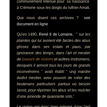
communément retenue pour sa naissance
à Crémone sous les doigts du luthier Amati.
Que nous disent ces archives ?
voir
document en ligne
Qu'e
n 1490,
René II de Lorraine
, "
sur les
plaintes qui lui avoient été faictes des abus
glissez dans ses estats et paus, par
ignorance des temps, dans l'art et mestier
de
joueurs de violons
et aultres instrumens,
desquels il arrivoit tous les jours de grands
inconvéniens
" avait établi "
ung maistre
dudict mestier, avec pouvoir de créer des
lieutenans particuliers partout où besoin
seroit, pour réprimer les abus et les mulcter
d'une amende de quanrante sols
."
Le violon est donc bien présent dans l'est