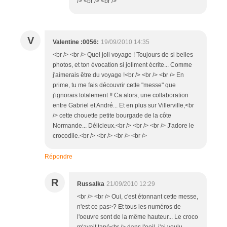
/> <br /> <br />
V
Valentine :0056:
19/09/2010 14:35
<br /> <br /> Quel joli voyage ! Toujours de si belles
photos, et ton évocation si joliment écrite... Comme
j'aimerais être du voyage !<br /> <br /> <br /> En
prime, tu me fais découvrir cette "messe" que
j'ignorais totalement !! Ca alors, une collaboration
entre Gabriel et André... Et en plus sur Villerville,<br
/> cette chouette petite bourgade de la côte
Normande... Délicieux.<br /> <br /> <br /> J'adore le
crocodile.<br /> <br /> <br /> <br />
Répondre
R
Russalka
21/09/2010 12:29
<br /> <br /> Oui, c'est étonnant cette messe,
n'est ce pas>? Et tous les numéros de
l'oeuvre sont de la même hauteur... Le croco
m'avait tapé<br /> dans l'oeil, j'ai voulu