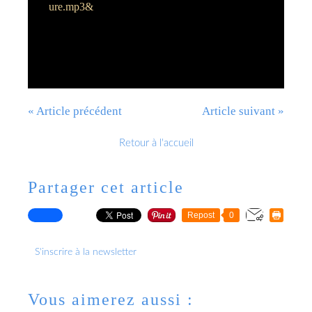
ure.mp3&
« Article précédent
Article suivant »
Retour à l'accueil
Partager cet article
Repost
0
S'inscrire à la newsletter
Vous aimerez aussi :