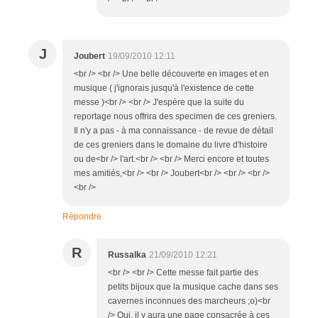
J
Joubert
19/09/2010 12:11
<br /> <br /> Une belle découverte en images et en
musique ( j'ignorais jusqu'à l'existence de cette
messe )<br /> <br /> J'espère que la suite du
reportage nous offrira des specimen de ces greniers.
Il n'y a pas - à ma connaissance - de revue de détail
de ces greniers dans le domaine du livre d'histoire
ou de<br /> l'art.<br /> <br /> Merci encore et toutes
mes amitiés,<br /> <br /> Joubert<br /> <br /> <br />
<br />
Répondre
R
Russalka
21/09/2010 12:21
<br /> <br /> Cette messe fait partie des
petits bijoux que la musique cache dans ses
cavernes inconnues des marcheurs ;o)<br
/> Oui, il y aura une page consacrée à ces