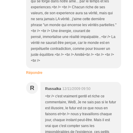
qui se forge dans notre âme... par le temps et les
experiences.<br /> <br /> Chacun riche de ses
valeurs, de son experience aura sa vérité, mais qui
ne sera jamais LA vérité...j'aime cette dernière
phrase "un monde qui encense les vérités partielles."
<br /> <br /> Une énergie, courant de
pensé, immortalise une réalité impalpable...<br /> La
vérité ne saurait être perçue, car le monde est en
perpétuelle contradiction, comme pour trouver un
juste équilibre.<br /> <br /> Amitié<br /> <br /> <br />
<br />
Répondre
R
Russalka
12/11/2009 09:50
<br /> c'est vraiment gentil et riche ce
commentaire, WeB, Je ne sais pas si le futur
est illusoire, le futur est ce que nous en
faisons et<br /> nous y travaillons chaque
jour, chaque instant peut-être. Mais il est
vrai que c'est compter sans les
impondérables de l'existence, ces petits