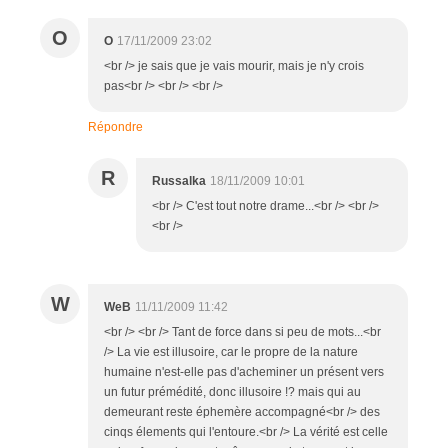
O
O
17/11/2009 23:02
<br /> je sais que je vais mourir, mais je n'y crois
pas<br /> <br /> <br />
Répondre
R
Russalka
18/11/2009 10:01
<br /> C'est tout notre drame...<br /> <br />
<br />
W
WeB
11/11/2009 11:42
<br /> <br /> Tant de force dans si peu de mots...<br
/> La vie est illusoire, car le propre de la nature
humaine n'est-elle pas d'acheminer un présent vers
un futur prémédité, donc illusoire !? mais qui au
demeurant reste éphemère accompagné<br /> des
cinqs élements qui l'entoure.<br /> La vérité est celle