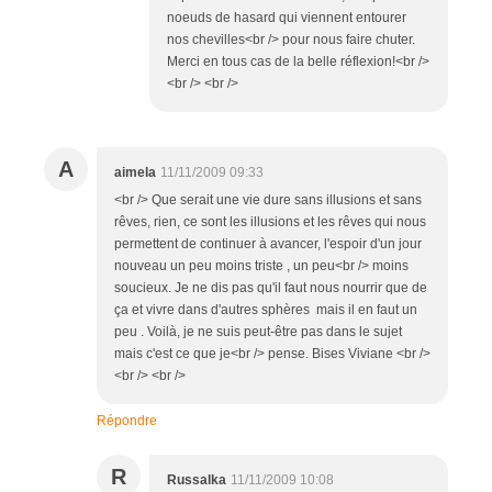
noeuds de hasard qui viennent entourer
nos chevilles<br /> pour nous faire chuter.
Merci en tous cas de la belle réflexion!<br />
<br /> <br />
A
aimela
11/11/2009 09:33
<br /> Que serait une vie dure sans illusions et sans
rêves, rien, ce sont les illusions et les rêves qui nous
permettent de continuer à avancer, l'espoir d'un jour
nouveau un peu moins triste , un peu<br /> moins
soucieux. Je ne dis pas qu'il faut nous nourrir que de
ça et vivre dans d'autres sphères mais il en faut un
peu . Voilà, je ne suis peut-être pas dans le sujet
mais c'est ce que je<br /> pense. Bises Viviane <br />
<br /> <br />
Répondre
R
Russalka
11/11/2009 10:08