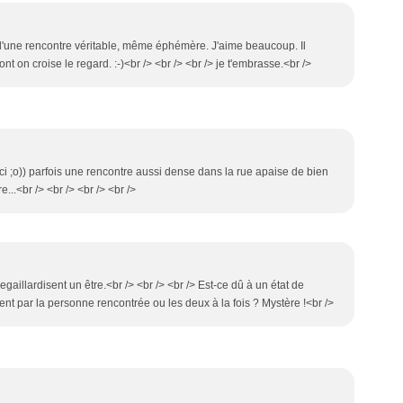
urs d'une rencontre véritable, même éphémère. J'aime beaucoup. Il
nt on croise le regard. :-)<br /> <br /> <br /> je t'embrasse.<br />
erci ;o)) parfois une rencontre aussi dense dans la rue apaise de bien
...<br /> <br /> <br /> <br />
gaillardisent un être.<br /> <br /> <br /> Est-ce dû à un état de
nt par la personne rencontrée ou les deux à la fois ? Mystère !<br />