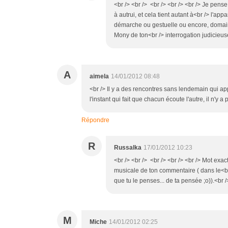
<br /> <br /> <br /> <br /> <br /> Je pens
à autrui, et cela tient autant à<br /> l'a
démarche ou gestuelle ou encore, domain
Mony de ton<br /> interrogation judicieuse
A
aimela
14/01/2012 08:48
<br /> Il y a des rencontres sans lendemain qui a
l'instant qui fait que chacun écoute l'autre, il n'y
Répondre
R
Russalka
17/01/2012 10:23
<br /> <br /> <br /> <br /> <br /> Mot exa
musicale de ton commentaire ( dans le<br
que tu le penses... de ta pensée ;o)).<br />
M
Miche
14/01/2012 02:25