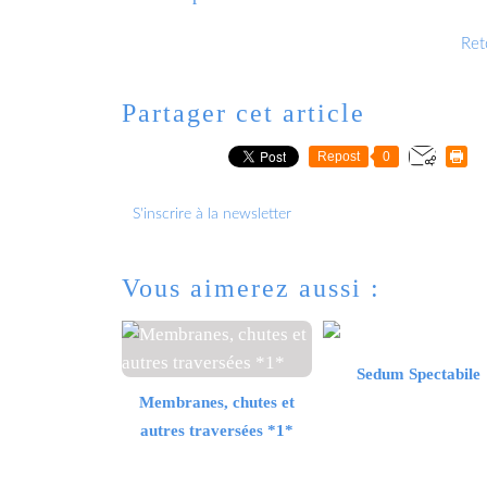
Reto
Partager cet article
Repost
0
S'inscrire à la newsletter
Vous aimerez aussi :
Sedum Spectabile
Membranes, chutes et
autres traversées *1*