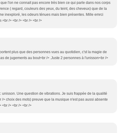
e que l'on ne connait pas encore très bien ce qui parle dans nos corps
pparence ( regard, couleurs des yeux, du teint, des cheveux) que de la
e inexploré, les odeurs ténues mais bien présentes. Mille emrci
.<br /> <br /> <br /> <br />
pportent plus que des personnes vues au quotidien, c'st la magie de
 a pas de jugements au bout<br /> .Juste 2 personnes à l'unisson<br />
ct: unisson. Une question de vibrations. Je suis frappée de la qualité
 /> choix des mots) preuve que la musique n'est pas aussi absente
 <br /> <br /> <br />