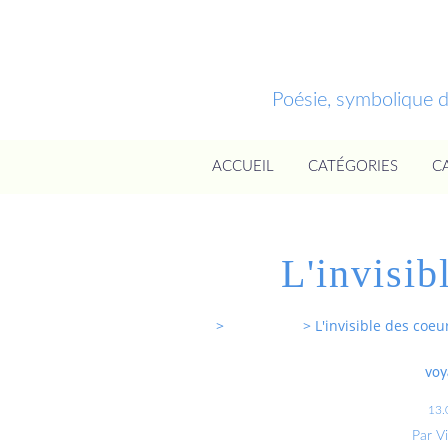
Poésie, symbolique 
ACCUEIL
CATÉGORIES
C
L'invisib
Entrevoixnues
>
Categories
>
L'invisible des coeu
voy
13.
Par V