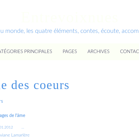
Entrevoixnues
du monde, les quatre éléments, contes, écoute, acc
ATÉGORIES PRINCIPALES
PAGES
ARCHIVES
CONTAC
le des coeurs
rs
ages de l'âme
01.2012
…
iviane Lamarlère