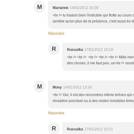
M
Marianne
14/01/2012 20:28
<br /> tu traduis bien l'indicible qui flotte au co
semble qu'en plus de la présence, c'est aussi toi do
Répondre
R
Russalka
17/01/2012 10:19
<br /> <br /> <br /> <br /> <br /> Mille m
des choses, il me faut peu: un<br /> sourire
M
Mony
14/01/2012 13:28
<br /> Oui, il est des rencontres même brèves qui re
réception ponctuel ou à des ondes invisibles émise
Répondre
R
Russalka
17/01/2012 10:21