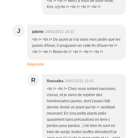
<br /> <br /> Merci à vous de votre visite,
Kris ;o))<br /> <br /> <br /> <br />
J
juliette
18/02/2011 18:33
<br /> <br /> De jaune je n'ai dans mon jardin que les
jasmin d'hiver, 0 progusion en cette fin d'hiver<br />
<br /> <br /> Bises<br /> <br /> <br /> <br />
Répondre
R
Russalka
18/02/2011 20:41
<br /> <br /> Chez nous sortent narcisses,
crocus, et je viens de repérer des
hemérocalles jaunes, dont j'avais l'été
dernier divisé un plant qui<br /> semblait
mourrant; En cinq petits plants jetés
quasiment sans précautions en terre (
perdus pour perdus...) hé bien ils sont en
train de surgir, toutes touffes dressées!!! je
crois que j'ai la<br /> main verte et ça... c'est