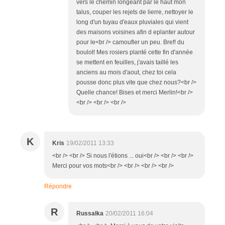
vers le chemin longeant par le haut mon
talus, couper les rejets de lierre, nettoyer le
long d'un tuyau d'eaux pluviales qui vient
des maisons voisines afin d eplanter autour
pour le<br /> camoufler un peu. Bref! du
boulot! Mes rosiers planté cette fin d'année
se mettent en feuilles, j'avais taillé les
anciens au mois d'aout, chez toi cela
pousse donc plus vite que chez nous?<br />
Quelle chance! Bises et merci Merlin!<br />
<br /> <br /> <br />
K
Kris
19/02/2011 13:33
<br /> <br /> Si nous l'étions ... oui<br /> <br /> <br />
Merci pour vos mots<br /> <br /> <br /> <br />
Répondre
R
Russalka
20/02/2011 16:04