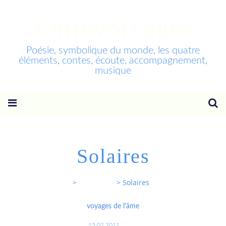
Entrevoixnues
Poésie, symbolique du monde, les quatre
éléments, contes, écoute, accompagnement,
musique
Solaires
Entrevoixnues
>
Categories
>
Solaires
voyages de l'âme
15.02.2011
…