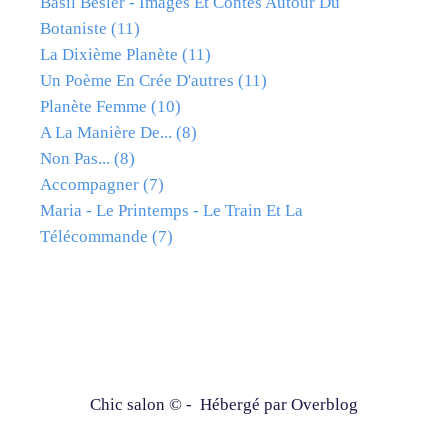
Basil Besler - Images Et Contes Autour Du
Botaniste
(11)
La Dixième Planète
(11)
Un Poème En Crée D'autres
(11)
Planète Femme
(10)
A La Manière De...
(8)
Non Pas...
(8)
Accompagner
(7)
Maria - Le Printemps - Le Train Et La
Télécommande
(7)
Chic salon © - Hébergé par
Overblog