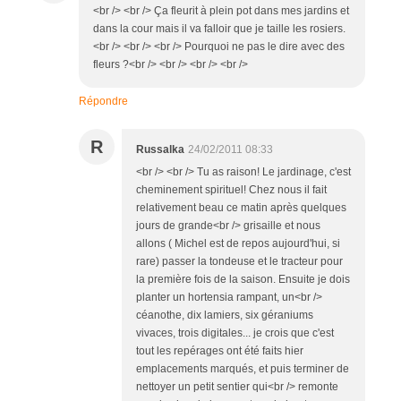
<br /> <br /> Ça fleurit à plein pot dans mes jardins et
dans la cour mais il va falloir que je taille les rosiers.
<br /> <br /> <br /> Pourquoi ne pas le dire avec des
fleurs ?<br /> <br /> <br /> <br />
Répondre
R
Russalka
24/02/2011 08:33
<br /> <br /> Tu as raison! Le jardinage, c'est
cheminement spirituel! Chez nous il fait
relativement beau ce matin après quelques
jours de grande<br /> grisaille et nous
allons ( Michel est de repos aujourd'hui, si
rare) passer la tondeuse et le tracteur pour
la première fois de la saison. Ensuite je dois
planter un hortensia rampant, un<br />
céanothe, dix lamiers, six géraniums
vivaces, trois digitales... je crois que c'est
tout les repérages ont été faits hier
emplacements marqués, et puis terminer de
nettoyer un petit sentier qui<br /> remonte