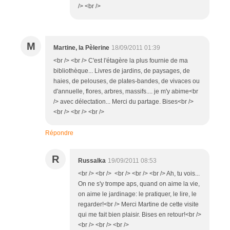
/> <br />
M
Martine, la Pèlerine
18/09/2011 01:39
<br /> <br /> C'est l'étagère la plus fournie de ma
bibliothèque... Livres de jardins, de paysages, de
haies, de pelouses, de plates-bandes, de vivaces ou
d'annuelle, flores, arbres, massifs.... je m'y abime<br
/> avec délectation... Merci du partage. Bises<br />
<br /> <br /> <br />
Répondre
R
Russalka
19/09/2011 08:53
<br /> <br /> <br /> <br /> <br /> Ah, tu vois...
On ne s'y trompe aps, quand on aime la vie,
on aime le jardinage: le pratiquer, le lire, le
regarder!<br /> Merci Martine de cette visite
qui me fait bien plaisir. Bises en retour!<br />
<br /> <br /> <br />