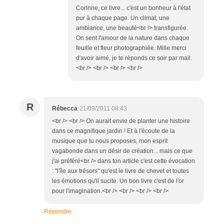
Corinne, ce livre... c'est un bonheur à l'état
pur à chaque page. Un climat, une
ambiance, une beauté<br /> transfigurée.
On sent l'amour de la nature dans chaque
feuille et fleur photographiée. Mille merci
d'avoir aimé, je te réponds ce soir par mail.
<br /> <br /> <br /> <br />
R
Rébecca
21/09/2011 08:43
<br /> <br /> On aurait envie de planter une histoire
dans ce magnifique jardin ! Et à l'écoute de la
musique que tu nous proposes, mon esprit
vagabonde dans un désir de création... mais ce que
j'ai préféré<br /> dans ton article c'est cette évocation
: "l'île aux trésors" qu'est le livre de chevet et toutes
les émotions qu'il sucite. Un bon livre c'est de l'or
pour l'imagination.<br /> <br /> <br /> <br />
Répondre