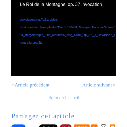
Le Roi de la Montagne, op. 37 Invocation
dewplayer:http://s3.archive-
host.com/membres/playlist/1543578952/4_Musique_Baroque/Autres/
01_Bergakungen_The_Mountain_King_Suite_Op_37__I_Bevarjelse_I
nvocation.mp3&
« Article précédent
Article suivant »
Retour à l'accueil
Partager cet article