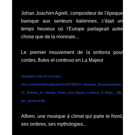
Johan Joachim Agrell
, compositeur de l'époque
baroque aux senteurs italiennes, c'était un
temps heureux où l'Europe partageait autre
chose que de la monnaie...
Le premier mouvement de la sinfonia pour
cordes, flutes et continuo en La Majeur
dewplayer:http://s3.archive-
host.com/membres/playlist/1543578952/4_Musique_Baroque/Autres/
01_Sinfonia_for_Strings_Flutes_and_Basso_continuo_A_Major__Alle
gro_assai.mp3&
Alfven
, une musique à climat qui parle le Nord,
ses ombres, ses mythologies...