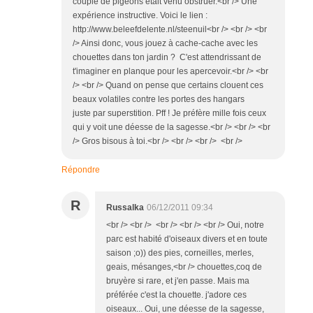
couple de pigeons était venu obstruer.<br /> Une
expérience instructive. Voici le lien :
http://www.beleefdelente.nl/steenuil<br /> <br /> <br
/> Ainsi donc, vous jouez à cache-cache avec les
chouettes dans ton jardin ? C'est attendrissant de
t'imaginer en planque pour les apercevoir.<br /> <br
/> <br /> Quand on pense que certains clouent ces
beaux volatiles contre les portes des hangars
juste par superstition. Pff ! Je préfère mille fois ceux
qui y voit une déesse de la sagesse.<br /> <br /> <br
/> Gros bisous à toi.<br /> <br /> <br /> <br />
Répondre
R
Russalka
06/12/2011 09:34
<br /> <br /> <br /> <br /> <br /> Oui, notre
parc est habité d'oiseaux divers et en toute
saison ;o)) des pies, corneilles, merles,
geais, mésanges,<br /> chouettes,coq de
bruyère si rare, et j'en passe. Mais ma
préférée c'est la chouette. j'adore ces
oiseaux... Oui, une déesse de la sagesse,