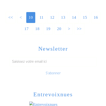
<<
<
10
11
12
13
14
15
16
17
18
19
20
30
40
50
60
70
80
90
100
200
300
400
500
600
700
800
900
1000
1100
1200
>
>>
Newsletter
Entrevoixnues