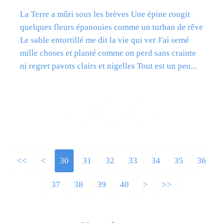
La Terre a mûri sous les brèves Une épine rougit
quelques fleurs épanouies comme un turban de rêve
Le sable entortillé me dit la vie qui ver J'ai semé
mille choses et planté comme on perd sans crainte
ni regret pavots clairs et nigelles Tout est un peu...
Lire la suite
<<
<
10
20
30
31
32
33
34
35
36
37
38
39
40
50
60
70
80
90
100
200
300
400
500
600
700
800
900
1000
1100
1200
>
>>