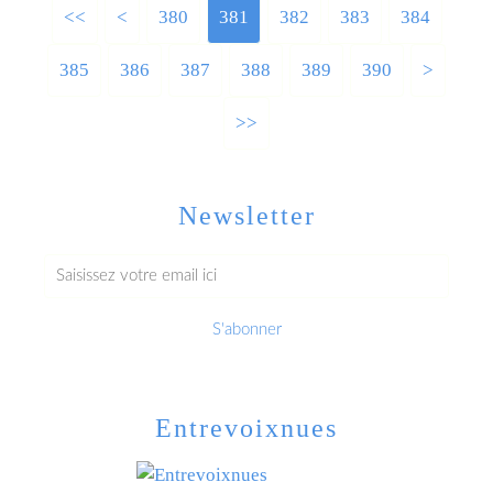
<<
<
300
310
320
330
340
350
360
370
380
381
382
383
384
385
386
387
388
389
390
400
500
600
700
800
900
1000
1100
1200
>
>>
Newsletter
Entrevoixnues