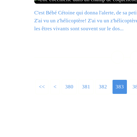
C'est Bébé Cétoine qui donna l'alerte, de sa pet
Z'ai vu un z'hélicoptère! Z'ai vu un z'hélicoptè
les êtres vivants sont souvent sur le dos...
L
<<
<
300
310
320
330
340
350
360
370
380
381
382
383
3