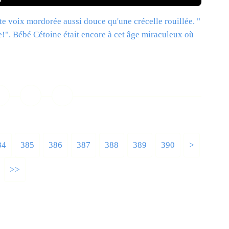
ite voix mordorée aussi douce qu'une crécelle rouillée. "
re!". Bébé Cétoine était encore à cet âge miraculeux où
ire la suite
84
385
386
387
388
389
390
400
500
600
700
800
900
1000
1100
1200
>
>>