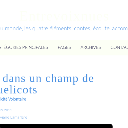
Entrevoixnues
du monde, les quatre éléments, contes, écoute, acc
ATÉGORIES PRINCIPALES
PAGES
ARCHIVES
CONTAC
 dans un champ de
uelicots
icité Volontaire
09.2011
…
iviane Lamarlère