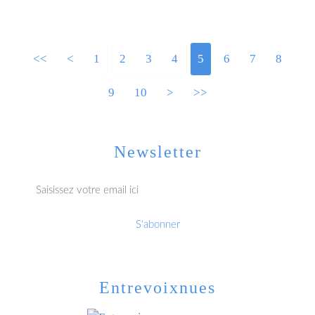
<<
<
1
2
3
4
5
6
7
8
9
10
>
>>
Newsletter
Entrevoixnues