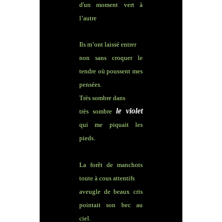
d'un moment vert à
l’autre
Ils m’ont laissé entrer
non sans croquer le
tendre où poussent mes
pensées.
Très sombre dans
le violet
très sombre
qui me piquait les
pieds.
La forêt de manchots
toute à cous attentifs
aveugle de beaux cris
pointait son bec au
ciel.