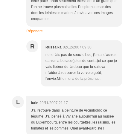
cette patte lànon seulement elles sont d'un grain que
l'on ne trouve plusmais elles t'inspirent des textes
dont les teintes se marient à ravir avec ces images
croquantes
Répondre
R
Russalka
02/12/2007 09:30
ne te fais pas de soucis, Luc, j'en ai d'autres
dans ma besace( plus de cent...)et ce que je
vais libérer du fardeau que tu sais va
m'aider à retrouver la vervele goût,
l'envie.Mille merci de la présence.
L
lutin
29/11/2007 21:17
J'ai retrouvé dans la peinture de Arcimboldo ce
légume. J'ai pensé à Viviane aujourd'hui au musée
du Luxembourg, entre les courgettes, les raisins, les
tomates et les pommes. Quel avant-gardiste !