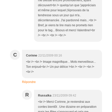
me blesse encore profondément, ayant
découvert<br /> quelqu'un que 'jappréciais
et même pour lequel j'éprouvais de la
tendresse sous un jour qui m'a..
décontenancée. J'ai pardonné mais...<br />
Bref, je viens te lire mais ne promets rien
pour le tag... Bisous et merci Valentine!<br
/> <br /> <br /> <br />
C
Corinne
22/11/2009 00:16
<br /> <br /> Image magnifique... Mots merveilleux...
Ton enjoué<br /> Un pur délice !<br /> <br /> <br />
<br />
Répondre
R
Russalka
23/11/2009 09:42
<br /> Merci Corinne, je reviendrai aux
contes bientôt . Une dizaine en préparation
mais les fêtes s'annoncent et cela me