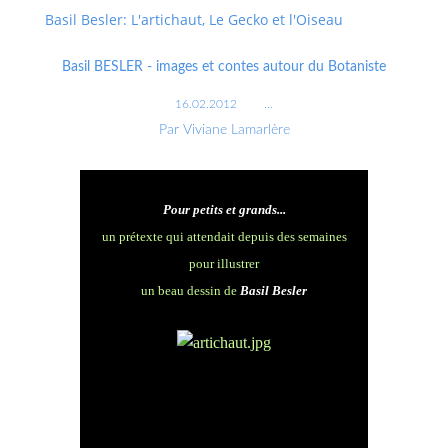
Basil Besler: L'artichaut, Le Gecko et l'Oiseau
Basil BESLER - images et contes autour du Botaniste
16.02.2012
…
Par Viviane Lamarlère
Pour petits et grands...
un prétexte qui attendait depuis des semaines
pour illustrer
un beau dessin de
Basil Besler