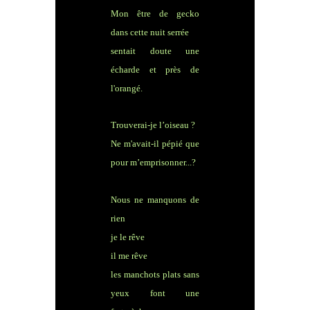
Mon être de gecko
dans cette nuit serrée
sentait doute une
écharde et près de
l'orangé.
Trouverai-je l’oiseau ?
Ne m'avait-il pépié que
pour m’emprisonner...?
Nous ne manquons de
rien
je le rêve
il me rêve
les manchots plats sans
yeux font une