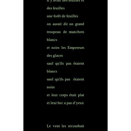
Il y avait des feuilles et
des feuilles
une forêt de feuilles
on aurait dit un grand
troupeau de manchots
blancs
et noirs les Empereurs
des glaces
sauf qu'ils pas étaient
blancs
sauf qu'ils pas étaient
noirs
et leur corps était plat
et leur bec a pas d’yeux
Le vent les recourbait