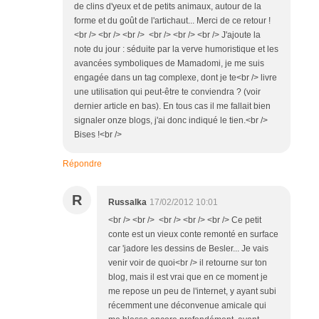
de clins d'yeux et de petits animaux, autour de la
forme et du goût de l'artichaut... Merci de ce retour !
<br /> <br /> <br /> <br /> <br /> <br /> J'ajoute la
note du jour : séduite par la verve humoristique et les
avancées symboliques de Mamadomi, je me suis
engagée dans un tag complexe, dont je te<br /> livre
une utilisation qui peut-être te conviendra ? (voir
dernier article en bas). En tous cas il me fallait bien
signaler onze blogs, j'ai donc indiqué le tien.<br />
Bises !<br />
Répondre
R
Russalka
17/02/2012 10:01
<br /> <br /> <br /> <br /> <br /> Ce petit
conte est un vieux conte remonté en surface
car 'jadore les dessins de Besler... Je vais
venir voir de quoi<br /> il retourne sur ton
blog, mais il est vrai que en ce moment je
me repose un peu de l'internet, y ayant subi
récemment une déconvenue amicale qui