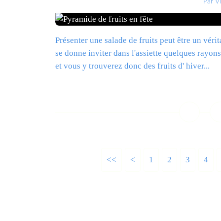
Par V
Présenter une salade de fruits peut être un vér
se donne inviter dans l'assiette quelques rayons
et vous y trouverez donc des fruits d' hiver...
L
<<
<
1
2
3
4