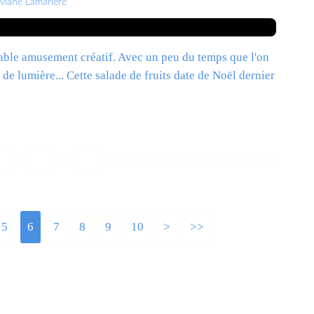
iviane Lamarlère
itable amusement créatif. Avec un peu du temps que l'on
 de lumière... Cette salade de fruits date de Noël dernier
ire la suite
5
6
7
8
9
10
20
30
>
>>