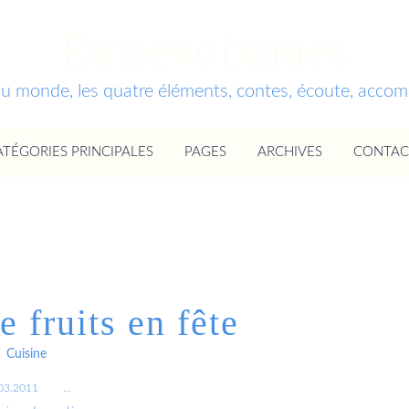
Entrevoixnues
du monde, les quatre éléments, contes, écoute, acc
ATÉGORIES PRINCIPALES
PAGES
ARCHIVES
CONTAC
 fruits en fête
Cuisine
03.2011
…