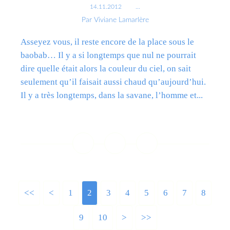
14.11.2012
…
Par Viviane Lamarlère
Asseyez vous, il reste encore de la place sous le
baobab… Il y a si longtemps que nul ne pourrait
dire quelle était alors la couleur du ciel, on sait
seulement qu’il faisait aussi chaud qu’aujourd’hui.
Il y a très longtemps, dans la savane, l’homme et...
Lire la suite
<<
<
1
2
3
4
5
6
7
8
9
10
20
>
>>