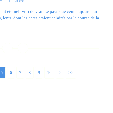
iviane Lamarlère
tait éternel. Vrai de vrai. Le pays que ceint aujourd'hui
lents, dont les actes étaient éclairés par la course de la
ire la suite
5
6
7
8
9
10
20
>
>>