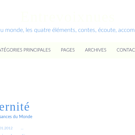
Entrevoixnues
du monde, les quatre éléments, contes, écoute, acc
ATÉGORIES PRINCIPALES
PAGES
ARCHIVES
CONTAC
ernité
ssances du Monde
01.2012
…