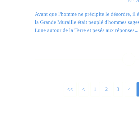
Par V
Avant que l'homme ne précipite le désordre, il é
la Grande Muraille était peuplé d'hommes sages, 
Lune autour de la Terre et pesés aux réponses...
L
<<
<
1
2
3
4