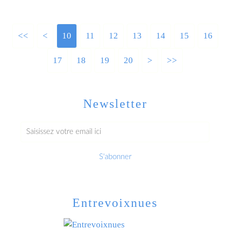
<<
<
10
11
12
13
14
15
16
17
18
19
20
30
>
>>
Newsletter
Entrevoixnues