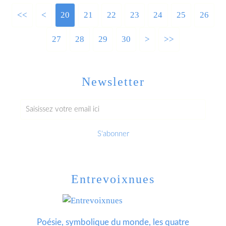
<<
<
10
20
21
22
23
24
25
26
27
28
29
30
>
>>
Newsletter
Entrevoixnues
Poésie, symbolique du monde, les quatre