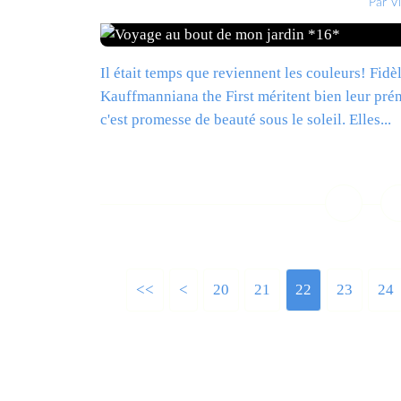
Par V
Il était temps que reviennent les couleurs! Fidè
Kauffmanniana the First méritent bien leur prén
c'est promesse de beauté sous le soleil. Elles...
L
<<
<
10
20
21
22
23
24