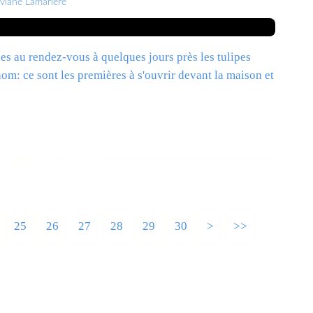
iviane Lamarlère
les au rendez-vous à quelques jours près les tulipes
om: ce sont les premières à s'ouvrir devant la maison et
ire la suite
25
26
27
28
29
30
>
>>