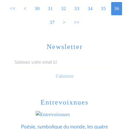
<<
<
10
20
30
31
32
33
34
35
36
37
>
>>
Newsletter
Entrevoixnues
Poésie, symbolique du monde, les quatre