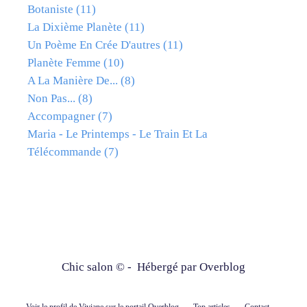
Botaniste
(11)
La Dixième Planète
(11)
Un Poème En Crée D'autres
(11)
Planète Femme
(10)
A La Manière De...
(8)
Non Pas...
(8)
Accompagner
(7)
Maria - Le Printemps - Le Train Et La
Télécommande
(7)
Chic salon © - Hébergé par
Overblog
Voir le profil de
Viviane
sur le portail Overblog
Top articles
Contact