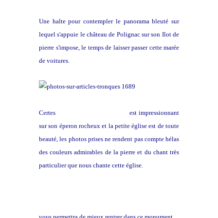
Une halte pour contempler le panorama bleuté sur
lequel s'appuie le château de Polignac sur son Ilot de
pierre s'impose, le temps de laisser passer cette marée
de voitures.
Certes
Saint Michel de l’Aiguille
est impressionnant
sur son éperon rocheux et la petite église est de toute
beauté, les photos prises ne rendent pas compte hélas
des couleurs admirables de la pierre et du chant très
particulier que nous chante cette église.
Le lien que je vous offre ici
vous permettra de mieux rentrer dans ce monument…