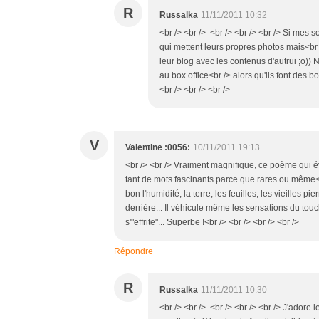
R
Russalka
11/11/2011 10:32
<br /> <br /> <br /> <br /> <br /> Si mes 
qui mettent leurs propres photos mais<br 
leur blog avec les contenus d'autrui ;o)) 
au box office<br /> alors qu'ils font des 
<br /> <br /> <br />
V
Valentine :0056:
10/11/2011 19:13
<br /> <br /> Vraiment magnifique, ce poème qui é
tant de mots fascinants parce que rares ou même<br 
bon l'humidité, la terre, les feuilles, les vieilles 
derrière... Il véhicule même les sensations du touc
s'"effrite"... Superbe !<br /> <br /> <br /> <br />
Répondre
R
Russalka
11/11/2011 10:30
<br /> <br /> <br /> <br /> <br /> J'adore 