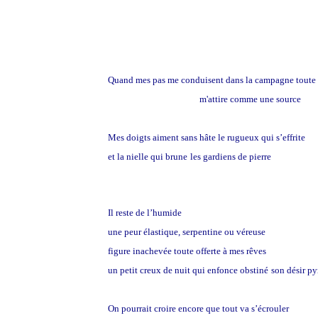
Quand mes pas me conduisent dans la campagne toute
la fraîcheur des murets
m'attire comme une source
Mes doigts aiment sans hâte le rugueux qui s’effrite
et la nielle qui brune
les gardiens de pierre
Il reste de l’humide
une peur élastique, serpentine ou véreuse
figure inachevée toute offerte à mes rêves
un petit creux de nuit qui enfonce obstiné
son désir p
On pourrait croire encore que tout va s’écrouler