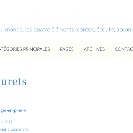
Entrevoixnues
du monde, les quatre éléments, contes, écoute, acc
ATÉGORIES PRINCIPALES
PAGES
ARCHIVES
CONTAC
urets
ges-en-poesie
11.2011
…
iviane Lamarlère