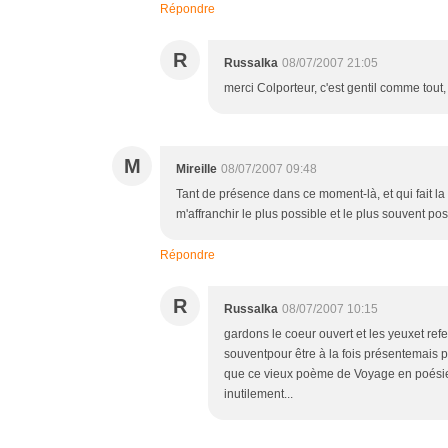
Répondre
R
Russalka
08/07/2007 21:05
merci Colporteur, c'est gentil comme tout,
M
Mireille
08/07/2007 09:48
Tant de présence dans ce moment-là, et qui fait la 
m'affranchir le plus possible et le plus souvent po
Répondre
R
Russalka
08/07/2007 10:15
gardons le coeur ouvert et les yeuxet re
souventpour être à la fois présentemais p
que ce vieux poème de Voyage en poésie 
inutilement...