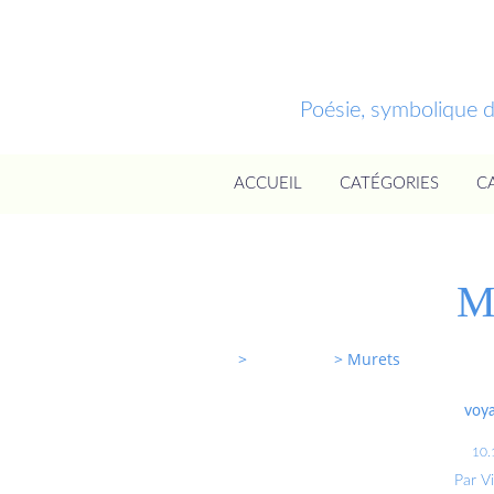
Poésie, symbolique 
ACCUEIL
CATÉGORIES
C
M
Entrevoixnues
>
Categories
>
Murets
voya
10.
Par V