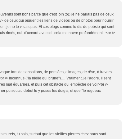
souvenirs sont bons parce que c'est loin ;o)) je ne parlais pas de ceux
/> de ceux qui piquent les liens de vidéos ou de photos pour nourrir
Non, je ne te visais pas. Et ces blogs comme tu dis de poésie qui sont
bouts rimés, oui, d'accord avec toi, cela me navre profondément...<br />
voque tant de sensations, de pensées, d'images, de rêve, à travers
/> inconnus ("la nielle qui brune").... Vraiment, je l'adore. Il sent
pierres mal équarries, et puis cet obstacle qui empêche de voir<br />
her puisqu'au début tu y poses les doigts, et que "le rugueux
les murets, tu sais, surtout que les vieilles pierres chez nous sont