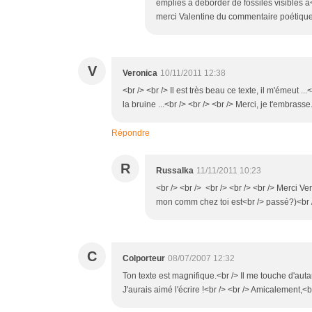
emplies à déborder de fossiles visibles à<br
merci Valentine du commentaire poétique;<
V
Veronica
10/11/2011 12:38
<br /> <br /> Il est très beau ce texte, il m'émeut ..
la bruine ...<br /> <br /> <br /> Merci, je t'embrasse
Répondre
R
Russalka
11/11/2011 10:23
<br /> <br /> <br /> <br /> <br /> Merci Ve
mon comm chez toi est<br /> passé?)<br />
C
Colporteur
08/07/2007 12:32
Ton texte est magnifique.<br /> Il me touche d'aut
J'aurais aimé l'écrire !<br /> <br /> Amicalement,<b