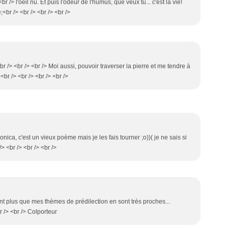
 /> l'oeil nu. Et puis l'odeur de l'humus, que veux tu... c'est la vie!
br /> <br /> <br /> <br />
.<br /> <br /> <br /> Moi aussi, pouvoir traverser la pierre et me tendre à
.<br /> <br /> <br /> <br />
ronica, c'est un vieux poème mais je les fais tourner ;o))( je ne sais si
 <br /> <br /> <br />
ant plus que mes thèmes de prédilection en sont très proches...
r /> <br /> Colporteur