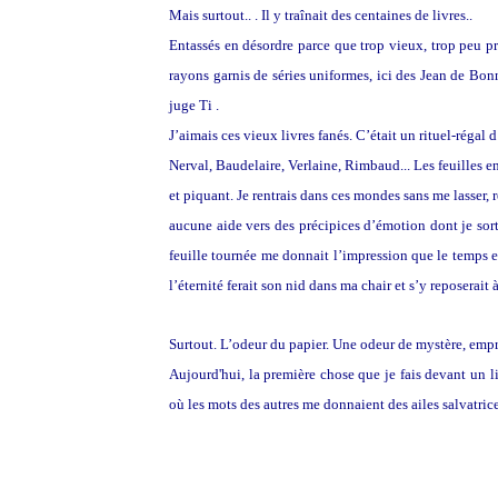
Mais surtout.. . Il y traînait des centaines de livres..
Entassés en désordre parce que trop vieux, trop peu pr
rayons garnis de séries uniformes, ici des Jean de Bon
juge Ti .
J’aimais ces vieux livres fanés. C’était un rituel-régal
Nerval, Baudelaire, Verlaine, Rimbaud... Les feuilles en
et piquant. Je rentrais dans ces mondes sans me lasser, 
aucune aide vers des précipices d’émotion dont je sorta
feuille tournée me donnait l’impression que le temps e
l’éternité ferait son nid dans ma chair et s’y reposerait 
Surtout. L’odeur du papier. Une odeur de mystère, empr
Aujourd'hui, la première chose que je fais devant un li
où les mots des autres me donnaient des ailes salvatrice