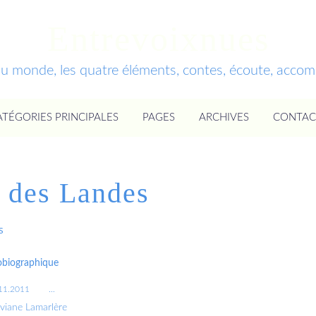
Entrevoixnues
du monde, les quatre éléments, contes, écoute, acc
ATÉGORIES PRINCIPALES
PAGES
ARCHIVES
CONTAC
s des Landes
s
obiographique
11.2011
…
iviane Lamarlère