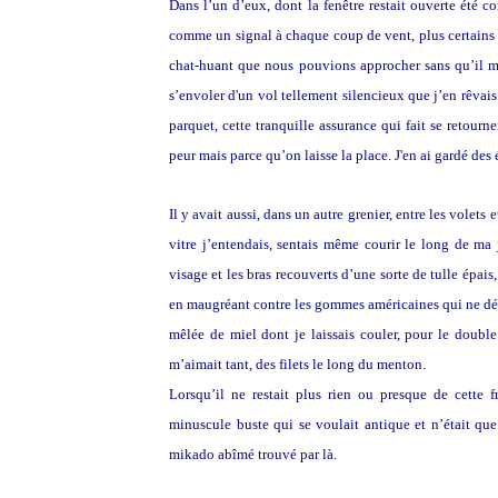
Dans l’un d’eux, dont la fenêtre restait ouverte été 
comme un signal à chaque coup de vent, plus certains
chat-huant que nous pouvions approcher sans qu’il m
s’envoler d'un vol tellement silencieux que j’en rêvais 
parquet, cette tranquille assurance qui fait se retourn
peur mais parce qu’on laisse la place. J'en ai gardé des
Il y avait aussi, dans un autre grenier, entre les volets 
vitre j’entendais, sentais même courir le long de ma j
visage et les bras recouverts d’une sorte de tulle épais
en maugréant contre les gommes américaines qui ne détrô
mêlée de miel dont je laissais couler, pour le double 
m’aimait tant, des filets le long du menton.
Lorsqu’il ne restait plus rien ou presque de cette 
minuscule buste qui se voulait antique et n’était que
mikado abîmé trouvé par là.