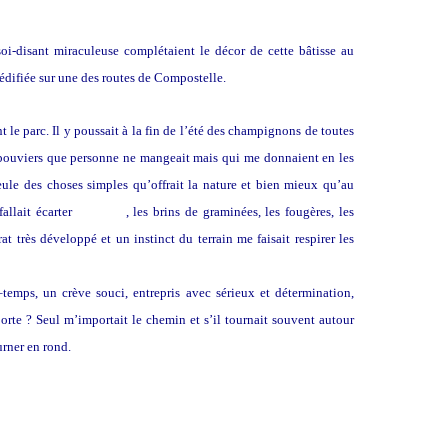
i-disant miraculeuse complétaient le décor de cette bâtisse au
édifiée sur une des routes de Compostelle.
 le parc. Il y poussait à la fin de l’été des champignons de toutes
s bouviers que personne ne mangeait mais qui me donnaient en les
seule des choses simples qu’offrait la nature et bien mieux qu’au
allait écarter
la paille
, les brins de graminées, les fougères, les
t très développé et un instinct du terrain me faisait respirer les
temps, un crève souci, entrepris avec sérieux et détermination,
orte ? Seul m’importait le chemin et s’il tournait souvent autour
urner en rond.