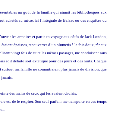
ésentables au goût de la famille qui aimait les bibliothèques aux
not achetés au mètre, ici l’intégrale de Balzac ou des enquêtes du
 d’ouvrir les armoires et partir en voyage aux côtés de Jack London,
 étaient épaisses, recouvertes d’un plumetis à la fois doux, râpeux
relisant vingt fois de suite les mêmes passages, me conduisant sans
is soit défaite soit extatique pour des jours et des nuits. Chaque
t surtout ma famille ne connaîtraient plus jamais de division, que
à jamais.
einte des mains de ceux qui les avaient choisis.
vre est de le respirer. Son seul parfum me transporte en ces temps
s...