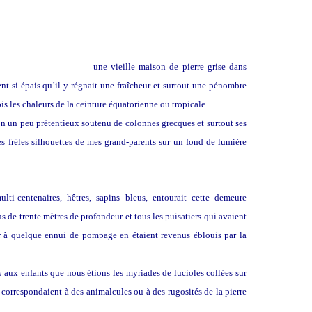
tions en pleines Landes
une vieille maison de pierre grise dans
ent si épais qu’il y régnait une fraîcheur et surtout une pénombre
is les chaleurs de la ceinture équatorienne ou tropicale.
rron un peu prétentieux soutenu de colonnes grecques et surtout ses
es frêles silhouettes de mes grand-parents sur un fond de lumière
ti-centenaires, hêtres, sapins bleus, entourait cette demeure
s de trente mètres de profondeur et tous les puisatiers qui avaient
r à quelque ennui de pompage en étaient revenus éblouis par la
s aux enfants que nous étions les myriades de lucioles collées sur
les correspondaient à des animalcules ou à des rugosités de la pierre