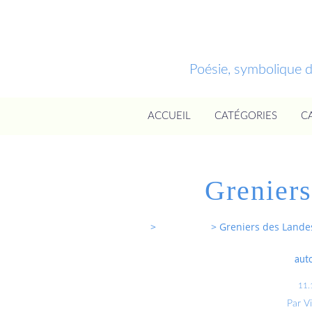
Poésie, symbolique 
ACCUEIL
CATÉGORIES
C
Grenier
Entrevoixnues
>
Categories
>
Greniers des Lande
aut
11.
Par V