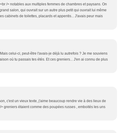
de<br /> notables aux multiples femmes de chambres et paysans. On
rand salon, qui ouvrait sur un autre plus petit qui ouvrait lui même
 des cabinets de toilettes, placards et appentis... J'avais peur mais
. Mais celui-ci, peut-être l'avais-je déjà lu autrefois ? Je me souviens
aison où tu passais tes étés. Et ces greniers... J'en ai connu de plus
ison, c'est un vieux texte, j'aime beaucoup rendre vie à des lieux de
br /> greniers étaient comme des poupées russes , emboités les uns