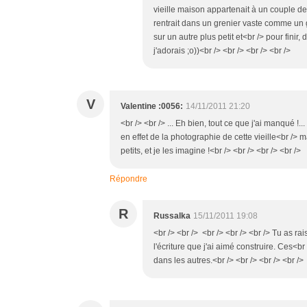
vieille maison appartenait à un couple 
rentrait dans un grenier vaste comme un g
sur un autre plus petit et<br /> pour finir,
j'adorais ;o))<br /> <br /> <br /> <br />
V
Valentine :0056:
14/11/2011 21:20
<br /> <br /> ... Eh bien, tout ce que j'ai manqué !..
en effet de la photographie de cette vieille<br /> m
petits, et je les imagine !<br /> <br /> <br /> <br />
Répondre
R
Russalka
15/11/2011 19:08
<br /> <br /> <br /> <br /> <br /> Tu as ra
l'écriture que j'ai aimé construire. Ces<
dans les autres.<br /> <br /> <br /> <br />