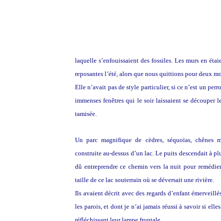
Lorsque j’étais enfant, puis adolescente, nous habi
laquelle s’enfouissaient des fossiles. Les murs en étai
reposantes l’été, alors que nous quittions pour deux mo
Elle n’avait pas de style particulier, si ce n’est un pe
immenses fenêtres qui le soir laissaient se découper l
tamisée.
Un parc magnifique de cèdres, séquoïas, chênes mul
construite au-dessus d’un lac. Le puits descendait à plu
dû entreprendre ce chemin vers la nuit pour remédie
taille de ce lac souterrain où se déversait une rivière.
Ils avaient décrit avec des regards d’enfant émerveillé
les parois, et dont je n’ai jamais réussi à savoir si el
réfléchissant leur lampe frontale.