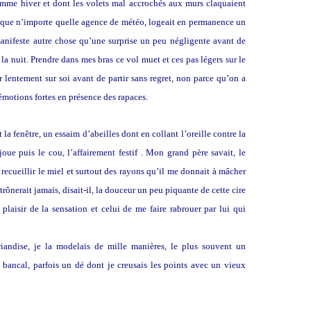
comme hiver et dont les volets mal accrochés aux murs claquaient
 que n’importe quelle agence de météo, logeait en permanence un
anifeste autre chose qu’une surprise un peu négligente avant de
la nuit. Prendre dans mes bras ce vol muet et ces pas légers sur le
er lentement sur soi avant de partir sans regret, non parce qu’on a
 émotions fortes en présence des rapaces.
et la fenêtre, un essaim d’abeilles dont en collant l’oreille contre la
oue puis le cou, l’affairement festif . Mon grand père savait, le
, recueillir le miel et surtout des rayons qu’il me donnait à mâcher
nerait jamais, disait-il, la douceur un peu piquante de cette cire
plaisir de la sensation et celui de me faire rabrouer par lui qui
friandise, je la modelais de mille manières, le plus souvent un
 bancal, parfois un dé dont je creusais les points avec un vieux