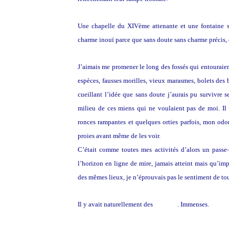
Une chapelle du XIVème attenante et une fontaine so
charme inouï parce que sans doute sans charme précis, 
J’aimais me promener le long des fossés qui entouraient
espèces, fausses morilles, vieux marasmes, bolets de
cueillant l’idée que sans doute j’aurais pu survivre 
milieu de ces miens qui ne voulaient pas de moi. Il f
ronces rampantes et quelques orties parfois, mon odora
proies avant même de les voir.
C’était comme toutes mes activités d’alors un passe–
l’horizon en ligne de mire, jamais atteint mais qu’imp
des mêmes lieux, je n’éprouvais pas le sentiment de to
Il y avait naturellement des
greniers
. Immenses.