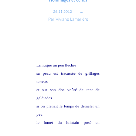
Hommages et échos
26.11.2012
…
Par Viviane Lamarlère
La nuque un peu fléchie
sa peau est tracassée de grillages
terreux
et sur son dos voûté de tant de
galéjades
si on prenait le temps de démèler un
peu
le fumet du lointain posé en
embuscade