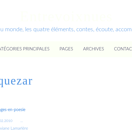
Entrevoixnues
du monde, les quatre éléments, contes, écoute, acc
ATÉGORIES PRINCIPALES
PAGES
ARCHIVES
CONTAC
quezar
ges-en-poesie
02.2010
…
iviane Lamarlère