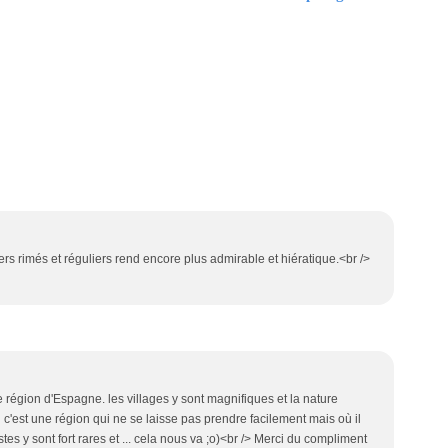
vers rimés et réguliers rend encore plus admirable et hiératique.<br />
région d'Espagne. les villages y sont magnifiques et la nature
 c'est une région qui ne se laisse pas prendre facilement mais où il
stes y sont fort rares et ... cela nous va ;o)<br /> Merci du compliment