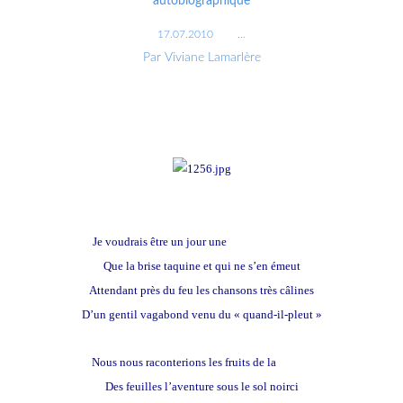
autobiographique
17.07.2010
…
Par Viviane Lamarlère
Je voudrais être un jour une
fleur sans épines
Que la brise taquine et qui ne s’en émeut
Attendant près du feu les chansons très câlines
D’un gentil vagabond venu du « quand-il-pleut »
Nous nous raconterions les fruits de la
nature
Des feuilles l’aventure sous le sol noirci