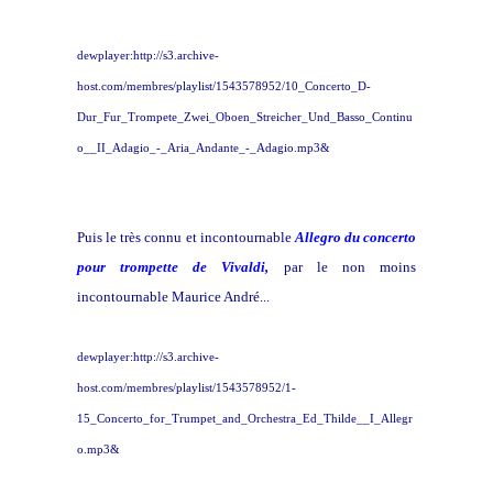
dewplayer:http://s3.archive-
host.com/membres/playlist/1543578952/10_Concerto_D-
Dur_Fur_Trompete_Zwei_Oboen_Streicher_Und_Basso_Continu
o__II_Adagio_-_Aria_Andante_-_Adagio.mp3&
Puis le très connu et incontournable
Allegro du concerto
pour trompette de Vivaldi,
par le non moins
incontournable Maurice André...
dewplayer:http://s3.archive-
host.com/membres/playlist/1543578952/1-
15_Concerto_for_Trumpet_and_Orchestra_Ed_Thilde__I_Allegr
o.mp3&