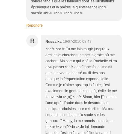
sonore tandis que les tableaux sont les illustrations
épisodiques et la poésie la quintessence<br />
sacrée.<br /> <br /> <br /> <br />
Répondre
R
Russalka
19/07/2010 08:48
<br /> <br /> Tu me fais rougir jusqu'aux
oreilles et chercher une petite grotte où me
cacher... Ma soeur qui vit à la Rochelle et en
a vu passer<br /> des Francofolies me dit
que le niveau a baissé au fil des ans
quoique la fréquentation exponentielle.
Comme je n'aime aps trop la foule, c'est
exactement le genre de lieu où j'évite de me
trouver<br /> ;o))<br /> Sinon, hier j'écoutais
l'une après l'autre dans le désordre les
musiques choisies pour cet article. Maxou
sortant de son bain m'a sauté sur les
genoux : " Mamy, tu me remets la musique
du<br /> vent?"<br /> Je lui demande
laquelle c'est en faisant défiler la page. Il