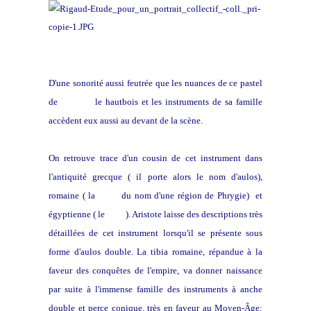
D'une sonorité aussi feutrée que les nuances de ce pastel
de
Rigaud,
le hautbois et les instruments de sa famille
accèdent eux aussi au devant de la scène.
On retrouve trace d'un cousin de cet instrument dans
l'antiquité grecque ( il porte alors le nom d'aulos),
romaine ( la
tibia,
du nom d'une région de Phrygie) et
égyptienne ( le
zamr
). Aristote laisse des descriptions très
détaillées de cet instrument lorsqu'il se présente sous
forme d'aulos double. La tibia romaine, répandue à la
faveur des conquêtes de l'empire, va donner naissance
par suite à l'immense famille des instruments à anche
double et perce conique, très en faveur au Moyen-Âge: