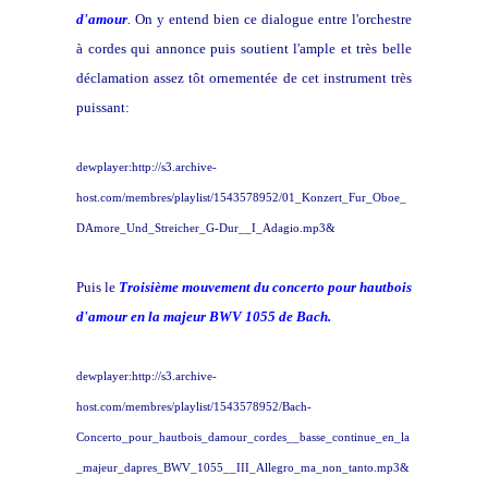
d'amour
.
On y entend bien ce dialogue entre l'orchestre
à cordes qui annonce puis soutient l'ample et très belle
déclamation assez tôt ornementée de cet instrument très
puissant:
dewplayer:http://s3.archive-
host.com/membres/playlist/1543578952/01_Konzert_Fur_Oboe_
DAmore_Und_Streicher_G-Dur__I_Adagio.mp3&
Puis le
Troisième mouvement du concerto pour hautbois
d'amour en la majeur BWV 1055 de Bach.
dewplayer:http://s3.archive-
host.com/membres/playlist/1543578952/Bach-
Concerto_pour_hautbois_damour_cordes__basse_continue_en_la
_majeur_dapres_BWV_1055__III_Allegro_ma_non_tanto.mp3&