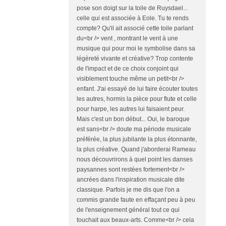
pose son doigt sur la toile de Ruysdael...
celle qui est associée à Eole. Tu te rends
compte? Qu'il ait associé cette toile parlant
du<br /> vent , montrant le vent à une
musique qui pour moi le symbolise dans sa
légèreté vivante et créative? Trop contente
de l'impact et de ce choix conjoint qui
visiblement touche même un petit<br />
enfant. J'ai essayé de lui faire écouter toutes
les autres, hormis la pièce pour flute et celle
pour harpe, les autres lui faisaient peur.
Mais c'est un bon début... Oui, le baroque
est sans<br /> doute ma période musicale
préférée, la plus jubilante la plus étonnante,
la plus créative. Quand j'aborderai Rameau
nous découvrirons à quel point les danses
paysannes sont restées fortement<br />
ancrées dans l'inspiration musicale dite
classique. Parfois je me dis que l'on a
commis grande faute en effaçant peu à peu
de l'enseignement général tout ce qui
touchait aux beaux-arts. Comme<br /> cela