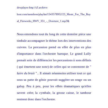
dewplayer:http://s3.archive-
host.com/membres/playlist/1543578952/23_Music_For_The_Roy
al_Fireworks_HWV_351_-_Overture_1.mp3&
Nous entendons tout du long de cette dernière pièce une
timbale accompagner le thème lors des interventions des
cuivres. La percussion prend en effet de plus en plus
d'importance dans l'orchestre baroque. Le grand Lully
prenait soin de différencier les percussions à sons définis
( qui émettent une note) de celles qui se contentent de "
f
aire du bruit
"... Il aimait néanmoins utiliser tout ce qui
sous sa patte de génie pouvait suggérer un orage ou un
galop. Peu à peu, pour les effets dramatiques qu'elles
savent créer, la cymbale, la grosse caisse, le tambour
rentrent donc dans l'orchestre.