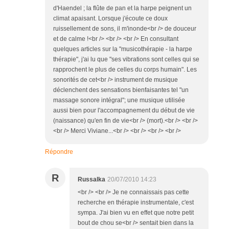
d'Haendel ; la flûte de pan et la harpe peignent un
climat apaisant. Lorsque j'écoute ce doux
ruissellement de sons, il m'inonde<br /> de douceur
et de calme !<br /> <br /> <br /> En consultant
quelques articles sur la "musicothérapie - la harpe
thérapie", j'ai lu que "ses vibrations sont celles qui se
rapprochent le plus de celles du corps humain". Les
sonorités de cet<br /> instrument de musique
déclenchent des sensations bienfaisantes tel "un
massage sonore intégral"; une musique utilisée
aussi bien pour l'accompagnement du début de vie
(naissance) qu'en fin de vie<br /> (mort).<br /> <br />
<br /> Merci Viviane...<br /> <br /> <br /> <br />
Répondre
R
Russalka
20/07/2010 14:23
<br /> <br /> Je ne connaissais pas cette
recherche en thérapie instrumentale, c'est
sympa. J'ai bien vu en effet que notre petit
bout de chou se<br /> sentait bien dans la