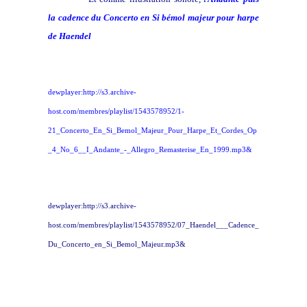
la cadence du
Concerto en Si bémol majeur pour harpe
de Haendel
dewplayer:http://s3.archive-
host.com/membres/playlist/1543578952/1-
21_Concerto_En_Si_Bemol_Majeur_Pour_Harpe_Et_Cordes_Op
_4_No_6__I_Andante_-_Allegro_Remasterise_En_1999.mp3&
dewplayer:http://s3.archive-
host.com/membres/playlist/1543578952/07_Haendel___Cadence_
Du_Concerto_en_Si_Bemol_Majeur.mp3&