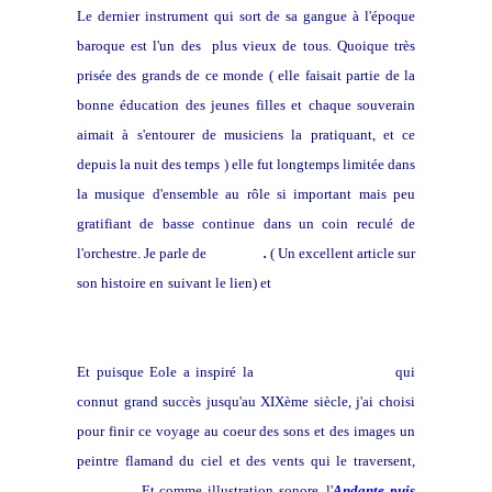
Le dernier instrument qui sort de sa gangue à l'époque
baroque est l'un des plus vieux de tous. Quoique très
prisée des grands de ce monde ( elle faisait partie de la
bonne éducation des jeunes filles et chaque souverain
aimait à s'entourer de musiciens la pratiquant, et ce
depuis la nuit des temps ) elle fut longtemps limitée dans
la musique d'ensemble au rôle si important mais peu
gratifiant de basse continue dans un coin reculé de
l'orchestre. Je parle de
la harpe
.
( Un excellent article sur
son histoire en suivant le lien) et
un autre avec une belle
iconographie)
Et puisque Eole a inspiré la
harpe du même nom
qui
connut grand succès jusqu'au XIXème siècle, j'ai choisi
pour finir ce voyage au coeur des sons et des images un
peintre flamand du ciel et des vents qui le traversent,
Ruysdael.
Et comme illustration sonore, l'
Andante puis