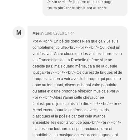
/> <br /> <br /> j'espère que cette page
t'aura plu?<br /> <br /> <br /> <br />
M
Merlin
18/07/2010 17:44
<br /> <br /> Eh bé dis donc ! Rien que ça ? Je suis
complètement bluffé.<br /> <br /> <br /> Oui, c'est un
vrai festival ! Autre chose que les vieilles charrues ou
les Francofolies de La Rochelle (même si je ne
déteste pas) mais quand même, ça a de la gueule
tout ça.<br /> <br /> <br /> Ce qui est de briques et de
broques n'a rien à voir avec le baroque qui peut être
doux ou tonitruant, discret et banal voire populaire
ou altier et d'une profonde réflexion musicale.<br />
<br /> <br /> Alors j'aime cette chevauchée
fantastique et je me plais à le dire.<br /> <br /> <br />
Merci encore pour la cohérence avec les arts
plastiques et la poésie car tout cela avance
ensemble, les esprits vont de pair.<br /> <br /> <br />
L'art est une tournure d'esprit précieuse, rare et
inoubliable. La musique en est l'accompagnement