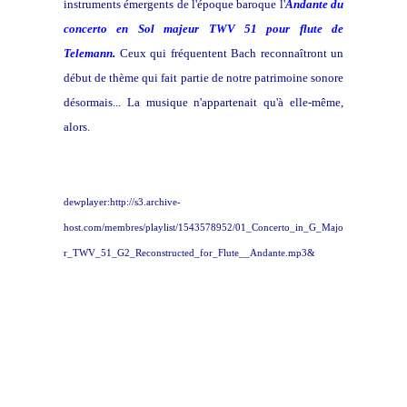
instruments émergents de l'époque baroque l'
Andante du
concerto en Sol majeur TWV 51 pour flute de
Telemann
.
Ceux qui fréquentent Bach reconnaîtront un
début de thème qui fait partie de notre patrimoine sonore
désormais... La musique n'appartenait qu'à elle-même,
alors.
dewplayer:http://s3.archive-
host.com/membres/playlist/1543578952/01_Concerto_in_G_Majo
r_TWV_51_G2_Reconstructed_for_Flute__Andante.mp3&