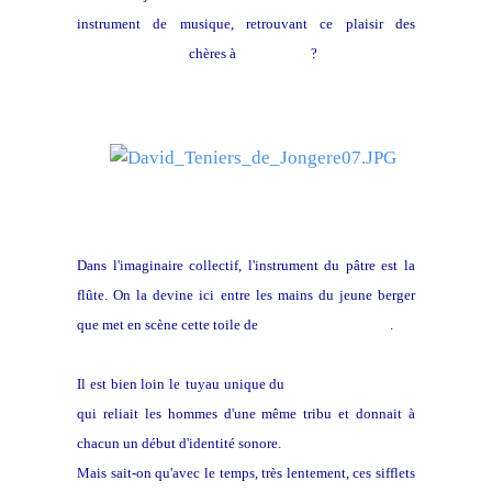
instrument de musique, retrouvant ce plaisir des
Correspondances
chères à
Baudelaire
?
Dans l'imaginaire collectif, l'instrument du pâtre est la
flûte. On la devine ici entre les mains du jeune berger
que met en scène cette toile de
David Tenier le jeune
.
Il est bien loin le
tuyau unique du
sifflet en os de renne
qui reliait les hommes d'une même tribu et donnait à
chacun un début d'identité sonore.
Mais sait-on qu'avec le temps, très lentement, ces sifflets