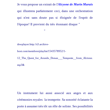
Je vous propose un extrait de l'
Alcyone de Marin Marais
qui illustrera parfaitement ceci, dans une orchestration
qui n'est sans doute pas si éloignée de l'esprit de
l'époque! Il provient du très étonnant disque "
La quête
de l'Arundo Donax
"
dewplayer:http://s3.archive-
host.com/membres/playlist/1543578952/1-
12_The_Quest_for_Arundo_Donax___Tempeste__from_Alcione.
mp3&
Un instrument lui aussi associé aux anges et aux
cérémonies royales: la trompette. Sa sonorité éclatante la
porte à assumer très tôt un rôle de soliste. Ses possibilités