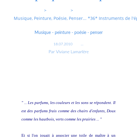
Entrevoixnues
>
Categories
>
Musique, Peinture, Poésie, Penser... *36* Instruments de l
Musique - peinture - poésie - penser
18.07.2010
…
Par Viviane Lamarlère
" ... Les parfums, les couleurs et les sons se répondent. Il
est des parfums frais comme des chairs d'enfants, Doux
comme les hautbois, verts comme les prairies ... "
E
t si l'on jouait à associer une toile de maître à un