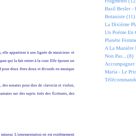
Fragments
(12
Basil Besler -
Botaniste
(11)
La Dixième Pl
Un Poème En C
Planète Femm
A La Manière D
s, elle appartient à une lignée de musiciens et
Non Pas...
(8)
n qui la fait entrer à la cour. Elle épouse un
Accompagner
sif pour deux êtres doux et féconds en musique
Maria - Le Pri
Télécommand
n, des sonates pour duo de clavecin et violon,
ntates sur des sujets tirés des Ecritures, des
 futur Louis XV.
Ré mineur. L'ornementation en est extrêmement