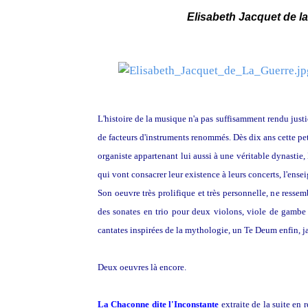
Elisabeth Jacquet de la 
L'histoire de la musique n'a pas suffisamment rendu justi
de facteurs d'instruments renommés. Dès dix ans cette pet
organiste appartenant lui aussi à une véritable dynastie
qui vont consacrer leur existence à leurs concerts, l'ens
Son oeuvre très prolifique et très personnelle, ne resse
des sonates en trio pour deux violons, viole de gambe et
cantates inspirées de la mythologie, un Te Deum enfin, ja
Deux oeuvres là encore.
La Chaconne dite l'Inconstante
extraite de la suite en 