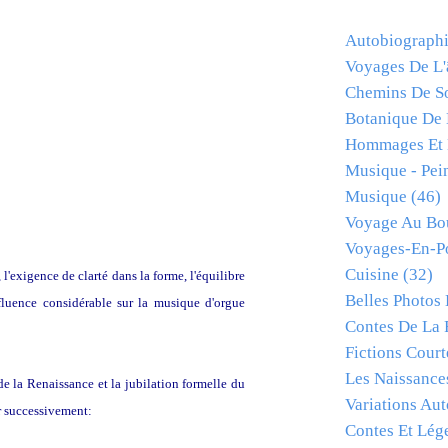
Autobiograph
Voyages De L
Chemins De So
Botanique De 
Hommages Et 
Musique - Pein
Musique
(46)
Voyage Au Bo
Voyages-En-P
Cuisine
(32)
, l'exigence de clarté dans la forme, l'équilibre
Belles Photos
fluence considérable sur la musique d'orgue
Contes De La 
.
Fictions Court
Les Naissanc
 de la Renaissance et la jubilation formelle du
Variations Au
r successivement:
Contes Et Lég