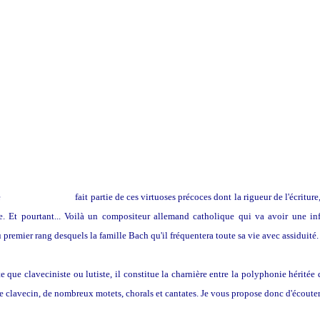
e
Canon. Pachelbel
fait partie de ces virtuoses précoces dont la rigueur de l'écriture
ée. Et pourtant... Voilà un compositeur allemand catholique qui va avoir une in
u premier rang desquels la famille Bach qu'il fréquentera toute sa vie avec assiduité
ste que claveciniste ou lutiste, il constitue la charnière entre la polyphonie héritée
le clavecin, de nombreux motets, chorals et cantates. Je vous propose donc d'écoute