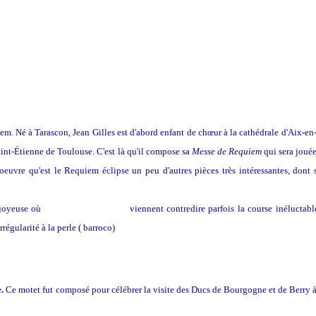
m. Né à Tarascon, Jean Gilles est d'abord enfant de chœur à la cathédrale d'Aix-en
aint-Étienne de Toulouse. C'est là qu'il compose sa
Messe de Requiem
qui sera jouée
uvre qu'est le Requiem éclipse un peu d'autres pièces très intéressantes, dont
e joyeuse où
d'élégantes hémioles
viennent contredire parfois la course inéluctable
régularité à la perle ( barroco)
.
Ce motet fut
composé pour célébrer la visite des Ducs de Bourgogne et de Berry 