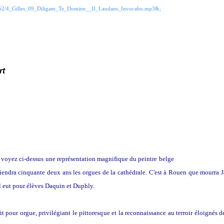
578952/4_Gilles_09_Diligam_Te_Domine__II_Laudans_Invocabo.mp3&;
t
 voyez ci-dessus une représentation magnifique du peintre belge
Johannes Bosbo
il tiendra cinquante deux ans les orgues de la cathédrale. C'est à Rouen que mourr
l eut pour élèves Daquin et Duphly.
it pour orgue, privilégiant le pittoresque et la reconnaissance au terroir éloignés 