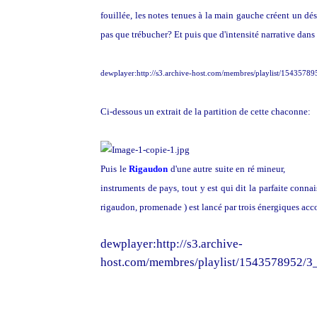
fouillée, les notes tenues à la main gauche créent un dé
pas que trébucher? Et puis que d'intensité narrative dans
dewplayer:http://s3.archive-host.com/membres/playlist/15435
Ci-dessous un extrait de la partition de cette chaconne:
Puis le
Rigaudon
d'une autre suite en ré mineur,
danse t
instruments de pays, tout y est qui dit la parfaite conna
rigaudon, promenade ) est lancé par trois énergiques acc
dewplayer:http://s3.archive-
host.com/membres/playlist/1543578952/