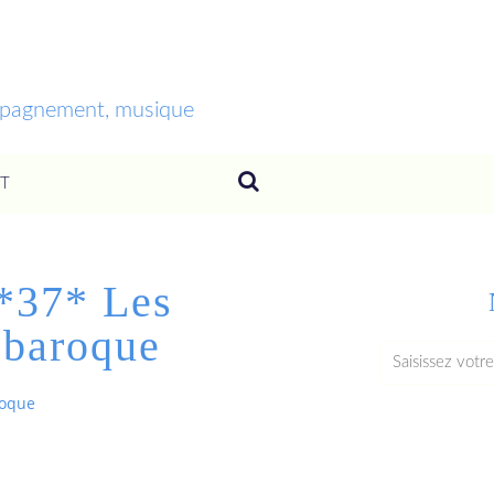
ompagnement, musique
T
 *37* Les
 baroque
roque