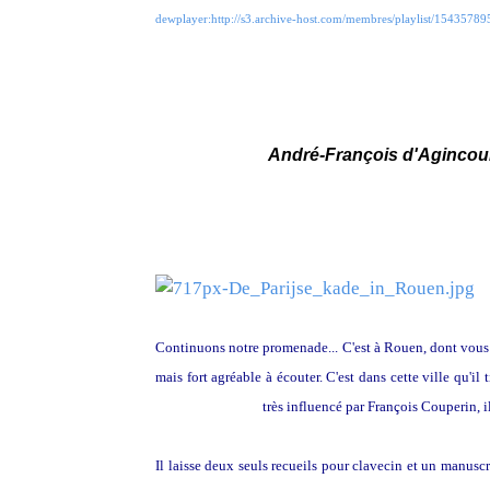
dewplayer:http://s3.archive-host.com/membres/playlist/1543
André-François d'Agincour
Continuons notre promenade... C'est à Rouen, dont vous
mais fort agréable à écouter. C'est dans cette ville qu'
Nicolas Lebègue,
très influencé par François Couperin, i
Il laisse deux seuls recueils pour clavecin et un manuscr