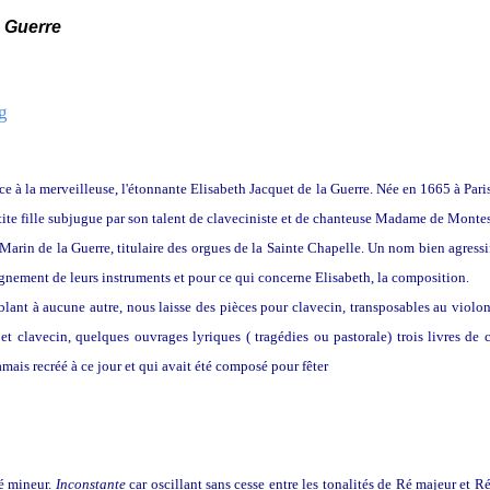
Guerre
ce à la merveilleuse, l'étonnante Elisabeth Jacquet de la Guerre. Née en 1665 à Pari
ite fille subjugue par son talent de claveciniste et de chanteuse Madame de Montespa
, Marin de la Guerre, titulaire des orgues de la Sainte Chapelle. Un nom bien agres
eignement de leurs instruments et pour ce qui concerne Elisabeth, la composition.
mblant à aucune autre, nous laisse des pièces pour clavecin, transposables au violo
 clavecin, quelques ouvrages lyriques ( tragédies ou pastorale) trois livres de ca
mais recréé à ce jour et qui avait été composé pour fêter
la convalescence du jeune
ré mineur.
Inconstante
car oscillant sans cesse entre les tonalités de Ré majeur et 