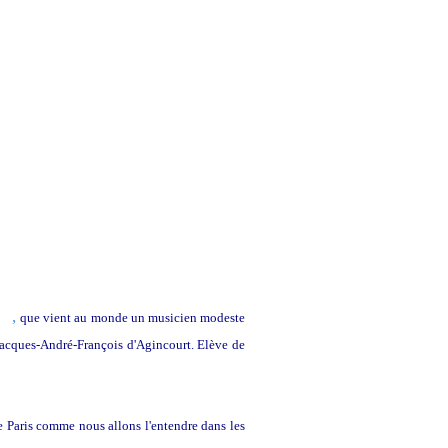
,
o
m
que vient au monde un musicien modeste
a Jacques-André-François d'Agincourt. Elève de
de Paris comme nous allons l'entendre dans les