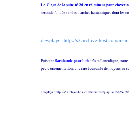
La Gigue de la suite n° 26 en ré mineur pour clavecin
seconde fondée sur des marches harmoniques dont les com
dewplayer:http://s3.archive-host.com/
Puis une
Sarabande pour luth
, très mélancolique, tout
peu d'ornementation, une rare économie de moyens au ser
dewplayer:http://s3.archive-host.com/membres/playlist/154357