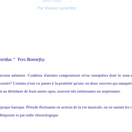
20.07.2010
…
Par Viviane Lamarlère
 perdue." Yves Bonnefoy.
uvaise mémoire. Combien d'artistes compositeurs et/ou interprètes dont le nom e
onnés? Certains n'ont vu passer à la postérité qu'une ou deux oeuvres qui marquère
rs au détriment de leurs autres opus, souvent très intéressants ou surprenants.
poque baroque. Période florissante en acteurs de la vie musicale, on ne saurait les ci
 fréquente et par ordre chronologique.