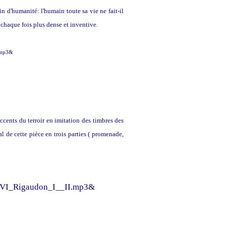
n d'humanité: l'humain toute sa vie ne fait-il
 chaque fois plus dense et inventive.
e.mp3&
cents du terroir en imitation des timbres des
al de cette pièce en trois parties ( promenade,
__VI_Rigaudon_I__II.mp3&