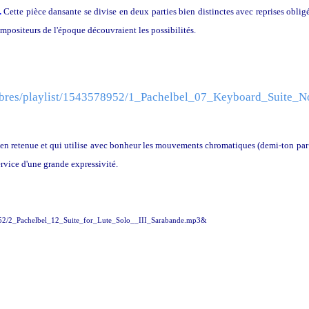
.
Cette pièce dansante se divise en deux parties bien distinctes avec reprises obligé
positeurs de l'époque découvraient les possibilités.
membres/playlist/1543578952/1_Pachelbel_07_Keyboard_Sui
e en retenue et qui utilise avec bonheur les mouvements chromatiques (demi-ton par
vice d'une grande expressivité.
8952/2_Pachelbel_12_Suite_for_Lute_Solo__III_Sarabande.mp3&