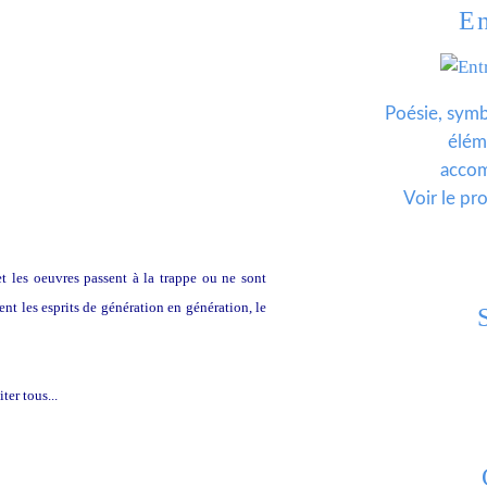
En
Poésie, symb
élém
acco
Voir le pro
t les oeuvres passent à la trappe ou ne sont
nt les esprits de génération en génération, le
ter tous...