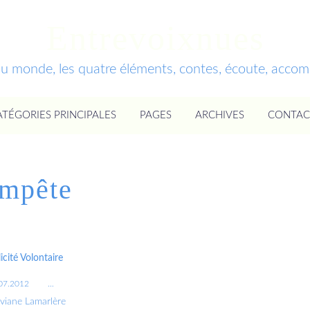
Entrevoixnues
du monde, les quatre éléments, contes, écoute, acc
ATÉGORIES PRINCIPALES
PAGES
ARCHIVES
CONTAC
mpête
icité Volontaire
07.2012
…
iviane Lamarlère