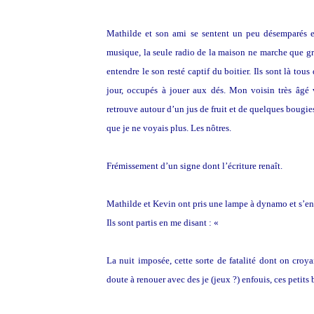
Mathilde et son ami se sentent un peu désemparés en
musique, la seule radio de la maison ne marche que gr
entendre le son resté captif du boitier. Ils sont là tou
jour, occupés à jouer aux dés. Mon voisin très âgé 
retrouve autour d’un jus de fruit et de quelques bougie
que je ne voyais plus. Les nôtres.
Frémissement d’un signe dont l’écriture renaît.
Mathilde et Kevin ont pris une lampe à dynamo et s’en 
Ils sont partis en me disant : «
On va aller se faire peu
La nuit imposée, cette sorte de fatalité dont on croya
doute à renouer avec des je (jeux ?) enfouis, ces petits b