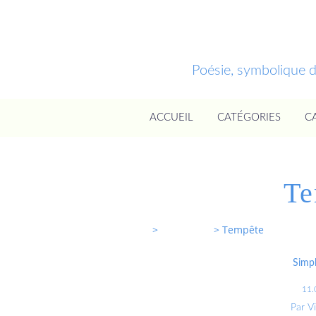
Poésie, symbolique 
ACCUEIL
CATÉGORIES
C
Te
Entrevoixnues
>
Categories
>
Tempête
Simpl
11.
Par V