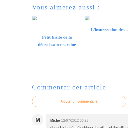
Vous aimerez aussi :
L'insurrection des ..
Petit traité de la
décroissance sereine
Commenter cet article
Ajouter un commentaire
M
Miche
12/07/2012 06:32
<br /> La lumière électrique des villes et des villag