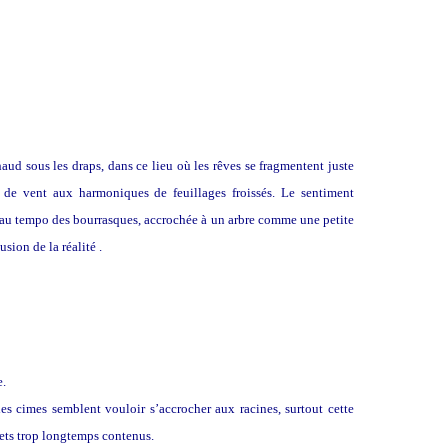
ud sous les draps, dans ce lieu où les rêves se fragmentent juste
t de vent aux harmoniques de feuillages froissés. Le sentiment
 au tempo des bourrasques, accrochée à un arbre comme une petite
sion de la réalité .
e.
les cimes semblent vouloir s’accrocher aux racines, surtout cette
rets trop longtemps contenus.