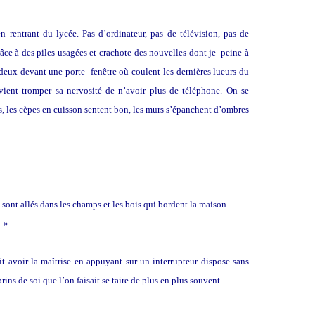
 rentrant du lycée. Pas d’ordinateur, pas de télévision, pas de
âce à des piles usagées et crachote des nouvelles dont je peine à
s deux devant une porte -fenêtre où coulent les dernières lueurs du
vient tromper sa nervosité de n’avoir plus de téléphone. On se
s, les cèpes en cuisson sentent bon, les murs s’épanchent d’ombres
sont allés dans les champs et les bois qui bordent la maison.
r
».
it avoir la maîtrise en appuyant sur un interrupteur dispose sans
rins de soi que l’on faisait se taire de plus en plus souvent.