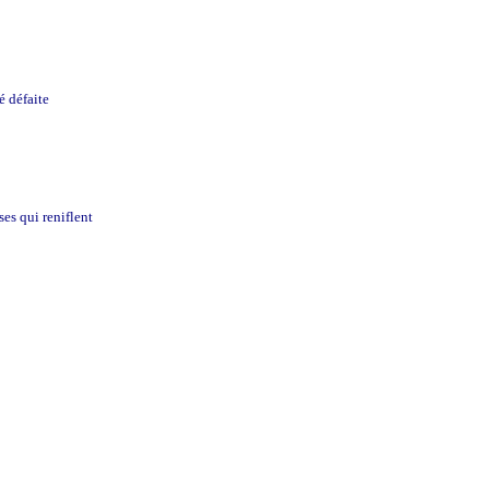
é défaite
es qui reniflent