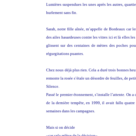
Lumières suspendues les unes après les autres, quart
hurlement sans fin.
Sarah, notre fille aînée, m’appelle de Bordeaux car le
des ailes hasardeuses contre les vitres ici et là elles le
glissent sur des centaines de mètres des poches pou
régurgitations puantes.
Chez nous déjà plus rien. Cela a duré trois bonnes heure
remonte la rosée s’étale un désordre de feuilles, de peti
Silence.
Passé le premier étonnement, s’installe l’attente. On a 
de la dernière tempête, en 1999, il avait fallu quatre 
semaines dans les campagnes.
Mais si on décide
–car cela relève de la décision–