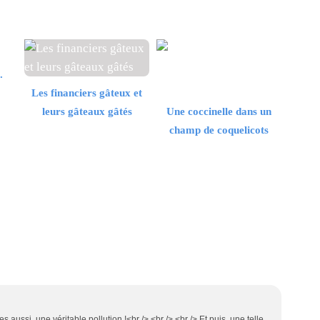
.
Les financiers gâteux et
leurs gâteaux gâtés
Une coccinelle dans un
champ de coquelicots
es aussi, une véritable pollution !<br /> <br /> <br /> Et puis, une telle