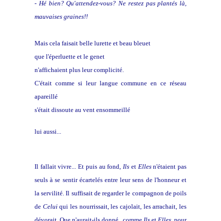
- Hé bien? Qu'attendez-vous? Ne restez pas plantés là,
mauvaises graines!!
Mais cela faisait belle lurette et beau bleuet
que l'éperluette et le genet
n'affichaient plus leur complicité.
C'était comme si leur langue commune en ce réseau
apareillé
s'était dissoute au vent ensommeillé
lui aussi...
Il fallait vivre... Et puis au fond,
Ils
et
Elles
n'étaient pas
seuls à se sentir écartelés entre leur sens de l'honneur et
la servilité. Il suffisait de regarder le compagnon de poils
de
Celui
qui les nourrissait, les cajolait, les arrachait, les
dévorait. Que n'aurait-ils donné, comme
Ils
et
Elles,
pour