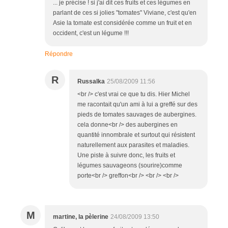
... je précise ! si j'ai dit ces fruits et ces légumes en
parlant de ces si jolies "tomates" Viviane, c'est qu'en
Asie la tomate est considérée comme un fruit et en
occident, c'est un légume !!!
Répondre
R
Russalka
25/08/2009 11:56
<br /> c'est vrai ce que tu dis. Hier Michel
me racontait qu'un ami à lui a greffé sur des
pieds de tomates sauvages de aubergines.
cela donne<br /> des aubergines en
quantité innombrale et surtout qui résistent
naturellement aux parasites et maladies.
Une piste à suivre donc, les fruits et
légumes sauvageons (sourire)comme
porte<br /> greffon<br /> <br /> <br />
M
martine, la pèlerine
24/08/2009 13:50