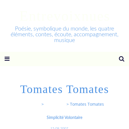
Entrevoixnues
Poésie, symbolique du monde, les quatre
éléments, contes, écoute, accompagnement,
musique
Tomates Tomates
Entrevoixnues
>
Categories
>
Tomates Tomates
Simplicité Volontaire
15.09.2007
…