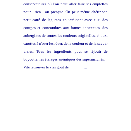
conservatoires où l'on peut aller faire ses emplettes
pour... rien... ou presque. On peut même chérir son
petit carré de légumes en jardinant avec eux, des
courges et concombres aux formes inconnues, des
aubergines de toutes les couleurs originelles, choux,
carottes à n'oser les rêver, de la couleur et de la saveur
vraies. Tous les ingrédients pour se réjouir de
boycotter les étalages anémiques des supermarchés.
Vite retrouver le vrai goût de
la nature
...
Un lien très riche et marrant vers des
collectionneurs de tomates