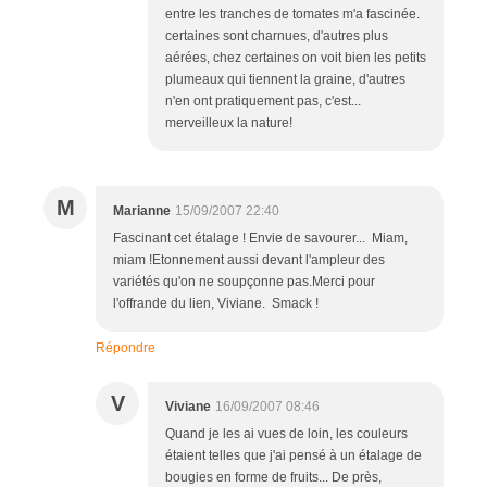
entre les tranches de tomates m'a fascinée.
certaines sont charnues, d'autres plus
aérées, chez certaines on voit bien les petits
plumeaux qui tiennent la graine, d'autres
n'en ont pratiquement pas, c'est...
merveilleux la nature!
M
Marianne
15/09/2007 22:40
Fascinant cet étalage ! Envie de savourer... Miam,
miam !Etonnement aussi devant l'ampleur des
variétés qu'on ne soupçonne pas.Merci pour
l'offrande du lien, Viviane. Smack !
Répondre
V
Viviane
16/09/2007 08:46
Quand je les ai vues de loin, les couleurs
étaient telles que j'ai pensé à un étalage de
bougies en forme de fruits... De près,