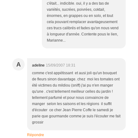
c'était... indicible. oui, il y a des tas de
variétés, sucrées, poivrées, coktail,
énormes, en grappes ou en solo, et tout
cela pouvant remplacer avantageusement
ces trucs calibrés et fades qu'on nous vend
à longueur d'année. Contente pous le lien,
Marianne...
A
adeline
15/09/2007 18:31
comme c'est appétissant et ausi joli qu'un bouquet
de fleurs sinon davantage. chez moi les tomates ont
été victimes du mildiou (sniff) j'ai pu n'en manger
qu'une . c'est tellement meilleur celles du jardin !
tellement parfumé et pour nous convaincre de
manger selon les saisons et les régions il suffit
d'écouter ce cher Jean Pierre Coffe le samedi je
parie que gourmande comme je suis l'écouter me fait
grossir
Répondre