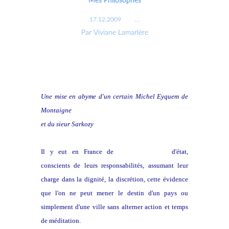
Mes Philosophes
17.12.2009
…
Par Viviane Lamarlère
Une mise en abyme d'un certain Michel Eyquem de
Montaigne
et du sieur Sarkozy
Il y eut en France de
grands hommes
d'état,
conscients de leurs responsabilités, assumant leur
charge dans la dignité, la discrétion, cette évidence
que l'on ne peut mener le destin d'un pays ou
simplement d'une ville sans alterner action et temps
de méditation.