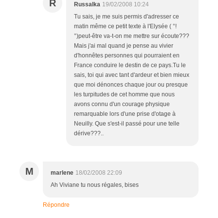
R
Russalka
19/02/2008 10:24
Tu sais, je me suis permis d'adresser ce
matin même ce petit texte à l'Elysée ( °!
°)peut-être va-t-on me mettre sur écoute???
Mais j'ai mal quand je pense au vivier
d'honnêtes personnes qui pourraient en
France conduire le destin de ce pays.Tu le
sais, toi qui avec tant d'ardeur et bien mieux
que moi dénonces chaque jour ou presque
les turpitudes de cet homme que nous
avons connu d'un courage physique
remarquable lors d'une prise d'otage à
Neuilly. Que s'est-il passé pour une telle
dérive???..
M
marlene
18/02/2008 22:09
Ah Viviane tu nous régales, bises
Répondre