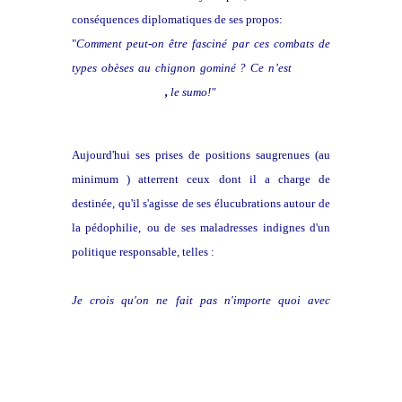
conséquences diplomatiques de ses propos:
"
Comment peut-on être fasciné par ces combats de
types obèses au chignon gominé ? Ce n’est
pas un
sport d’intellectuel
,
le sumo!"
A
ujourd'hui ses prises de positions saugrenues (au
minimum ) atterrent ceux dont il a charge de
destinée, qu'il s'agisse de ses élucubrations autour de
la pédophilie,
ou de ses maladresses indignes d'un
politique responsable, telles :
Je crois qu'on ne fait pas n'importe quoi avec
l'homme, qui n'est pas une marchandise comme les
autres