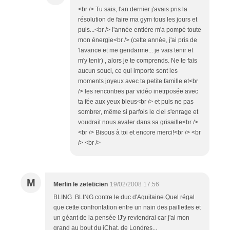
<br /> Tu sais, l'an dernier j'avais pris la
résolution de faire ma gym tous les jours et
puis...<br /> l'année entière m'a pompé toute
mon énergie<br /> (cette année, j'ai pris de
'lavance et me gendarme... je vais tenir et
m'y tenir) , alors je te comprends. Ne te fais
aucun souci, ce qui importe sont les
moments joyeux avec ta petite famille et<br
/> les rencontres par vidéo inetrposée avec
ta fée aux yeux bleus<br /> et puis ne pas
sombrer, même si parfois le ciel s'enrage et
voudrait nous avaler dans sa grisaille<br />
<br /> Bisous à toi et encore merci!<br /> <br
/> <br />
M
Merlin le zeteticien
19/02/2008 17:56
BLING BLING contre le duc d'Aquitaine.Quel régal
que cette confrontation entre un nain des paillettes et
un géant de la pensée !J'y reviendrai car j'ai mon
grand au bout du iChat, de Londres...