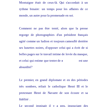
Montaigne était de ceux-là. Qui s'accordait à un
rythme binaire: un temps pour les affaires de ce
monde, un autre pour la promenade en soi.
Comment ne pas être tenté, alors que la presse
regorge de photographies d'un président français
agité comme un ludion et toujours camouflé derrière
ses lunettes noires, d'opposer celui qui a écrit de si
belles pages sur le travail intime de levée du masque
,
et celui qui estime que tenter de
s
e connaître
est une
absurdité?
Le premier, en grand diplomate et en des périodes
très sombres, reliait le catholique Henri III et le
protestant Henri de Navarre de son écoute et sa
.
fidélité
Le second
ironisait il y a peu, insouciant des