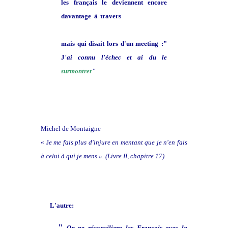
les français le deviennent encore
davantage à travers
l'excellence de
la pratique de notre belle langue
mais qui disait lors d'un meeting
:"
J
'ai connu l'échec et ai du le
surmontrer
"
Michel de Montaigne
« J
e me fais plus d'injure en mentant que je n'en fais
à celui à qui je mens ». (Livre II, chapitre 17)
L'autre:
"
On ne réconciliera les Français avec la