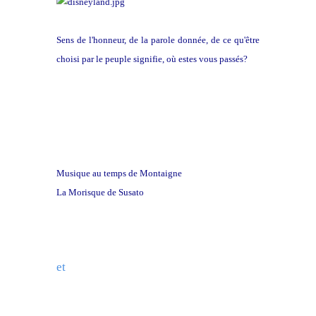
Sens de l'honneur, de la parole donnée, de ce qu'être
choisi par le peuple signifie, où estes vous passés?
Les Essais de Michel de Montaigne
Musique au temps de Montaigne
La Morisque de Susato
et
Matona mia cara de Roland de Lassus