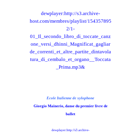
dewplayer:http://s3.archive-
host.com/membres/playlist/154357895
2/1-
01_Il_secondo_libro_di_toccate_canz
one_versi_dhinni_Magnificat_gagliar
de_correnti_et_altre_partite_dintavola
tura_di_cembalo_et_organo__Toccata
_Prima.mp3&
Ecole Italienne de xylophone
Giorgio Mainerio, danse du premier livre de
ballet
dewplayer:http://s3.archive-