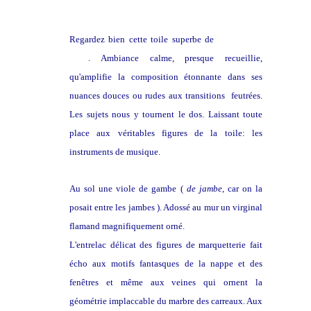
Regardez bien cette toile superbe de
Vermeer de
Delft
. Ambiance calme, presque recueillie,
qu'amplifie la composition étonnante dans ses
nuances douces ou rudes aux transitions feutrées.
Les sujets nous y tournent le dos. Laissant toute
place aux véritables figures de la toile: les
instruments de musique.
Au sol une viole de gambe (
de jambe
, car on la
posait entre les jambes ). Adossé au mur un virginal
flamand magnifiquement orné.
L'entrelac délicat des figures de marquetterie fait
écho aux motifs fantasques de la nappe et des
fenêtres et même aux veines qui ornent la
géométrie implaccable du marbre des carreaux. Aux