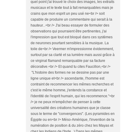
quel point j'ai trouvé le choix des images, les extraits
musicaux et le texte tout à fait remarquables mais je
crains que mon esprit un peu usé ne<br /> soit
capable de produire un commentaire qui serait à la
hauteur...<br /> J'ai beau essayer de formuler des
observations qui pourraient être pertinentes, j'ai
l'impression que tout est bloqué dans ces systèmes
de neurones pourtant sensibles à la musique. La
toile de<br /> Veermer m'impressionne évidemment,
surtout par sa clarté et sa lumière mais aussi grâce à
ce virginal flamand remarquable par sa facture
décorative.<br /> Et quand tu cites Faucillon,<br />
"L'histoire des formes ne se dessine pas par une
ligne unique et<br /> ascendante, l'homme est
contraint de recommencer les mêmes recherches et
c'est le même homme, j'entends la constance et
l'identité de l'esprit humain, qui les recommence."<br
/> je ne peux m'empêcher de penser à cette
universalité des créations humaines que je classe
sous le terme de "convergences". (Les pyramides en
Égypte ou en<br /> Méso-Amérique, l'invention de la
numération de position & du zéro chez les Mayas et
chez les Indiens de l'Inde...) Dans les mêmes