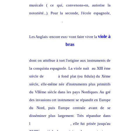
musicale ( ce qui, convenons-en, autorise la
notoriété...). Pour la seconde, l'école espagnole,
Antonio de Cabezon
.
v
iole à
Les Anglais -encore eux- vont faire vivre la
bras
dont on attribue à tort l'origine aux instruments de
la conquista espagnole. La viole nait au XIII ème
siècle de
la vièle
à fond plat (ou fidula) du Xème
siècle, elle-même née d'instruments plus primitifs
du VIIème siècle dans les pays Nordiques. Au gré
des invasions cet instrument se répandit en Europe
du Nord, puis Europe centrale avant de se
disséminer plus largement. Très répandue dans
l
'
iconographie médiévale
, elle fut prisée jusqu'au