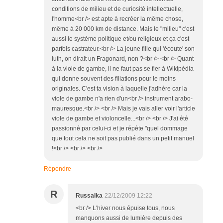
conditions de milieu et de curiosité intellectuelle,
l'homme<br /> est apte à recréer la même chose,
même à 20 000 km de distance. Mais le "milieu" c'est
aussi le système politique et/ou religieux et ça c'est
parfois castrateur.<br /> La jeune fille qui 'écoute' son
luth, on dirait un Fragonard, non ?<br /> <br /> Quant
à la viole de gambe, il ne faut pas se fier à Wikipédia
qui donne souvent des filiations pour le moins
originales. C'est ta vision à laquelle j'adhère car la
viole de gambe n'a rien d'un<br /> instrument arabo-
mauresque.<br /> <br /> Mais je vais aller voir l'article
viole de gambe et violoncelle...<br /> <br /> J'ai été
passionné par celui-ci et je répète "quel dommage
que tout cela ne soit pas publié dans un petit manuel
!<br /> <br /> <br />
Répondre
R
Russalka
22/12/2009 12:22
<br /> L'hiver nous épuise tous, nous
manquons aussi de lumière depuis des