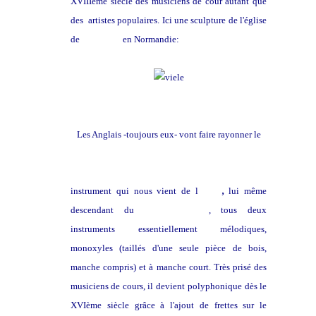
XVIIIème siècle des musiciens de cour autant que
des artistes populaires. Ici une sculpture de l'église
de
Caudebec
en Normandie:
Les Anglais -toujours eux- vont faire rayonner le
l
uth
instrument qui nous vient de l
'Oud
,
lui même
descendant du
Barbat Persan
, tous deux
instruments essentiellement mélodiques,
monoxyles (taillés d'une seule pièce de bois,
manche compris) et à manche court. Très prisé des
musiciens de cours, il devient
polyphonique dès le
XVIème siècle grâce à l'ajout de frettes sur le