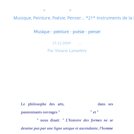
Entrevoixnues
>
Categories
>
Musique, Peinture, Poésie, Penser... *21* Instruments de l
Musique - peinture - poésie - penser
15.12.2009
…
Par Viviane Lamarlère
Le philosophe des arts,
Henri Focillon,
dans ses
passionnants ouvrages "
La vie des formes
" et "
Eloge de
la main
" nous disait: "
L'histoire des formes ne se
dessine pas par une ligne unique et ascendante, l'homme