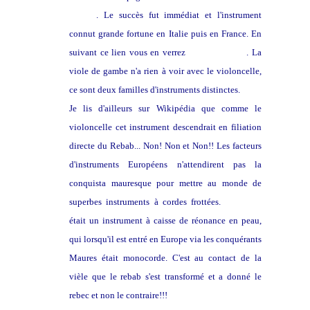
Gambe
. Le succès fut immédiat et l'instrument
connut grande fortune en Italie puis en France. En
suivant ce lien vous en verrez
un beau dessin
. La
viole de gambe n'a rien à voir avec le violoncelle,
ce sont deux familles d'instruments distinctes.
Je lis d'ailleurs sur Wikipédia que comme le
violoncelle cet instrument descendrait en filiation
directe du Rebab... Non! Non et Non!! Les facteurs
d'instruments Européens n'attendirent pas la
conquista mauresque pour mettre au monde de
superbes instruments à cordes frottées.
Le rebab
était un instrument à caisse de réonance en peau,
qui lorsqu'il est entré en Europe via les conquérants
Maures était monocorde. C'est au contact de la
vièle que le rebab s'est transformé et a donné le
rebec et non le contraire!!!