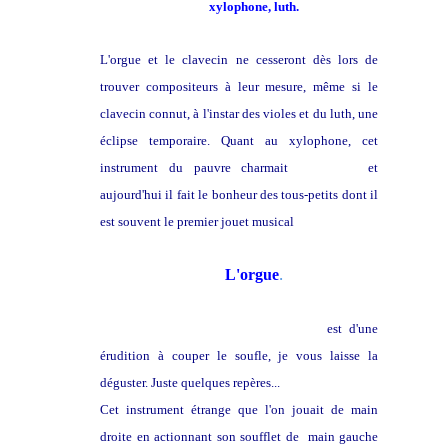
xylophone, luth.
L'orgue et le clavecin ne cesseront dès lors de
trouver compositeurs à leur mesure, même si le
clavecin connut, à l'instar des violes et du luth, une
éclipse temporaire. Quant au xylophone, cet
instrument du pauvre charmait
Praetorius
et
aujourd'hui il fait le bonheur des tous-petits dont il
est souvent le premier jouet musical
.
L'orgue
Le portail de Wikipédia à son sujet
est d'une
érudition à couper le soufle, je vous laisse la
déguster. Juste quelques repères...
Cet instrument étrange que l'on jouait de main
droite en actionnant son soufflet de main gauche