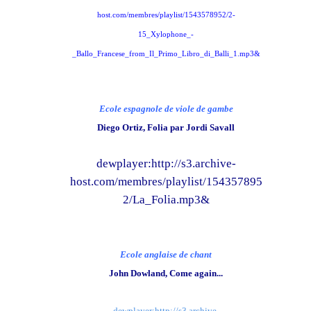
host.com/membres/playlist/1543578952/2-
15_Xylophone_-
_Ballo_Francese_from_Il_Primo_Libro_di_Balli_1.mp3&
Ecole espagnole de viole de gambe
Diego Ortiz, Folia par Jordi Savall
dewplayer:http://s3.archive-
host.com/membres/playlist/154357895
2/La_Folia.mp3&
Ecole anglaise de chant
John Dowland, Come again...
dewplayer:http://s3.archive-