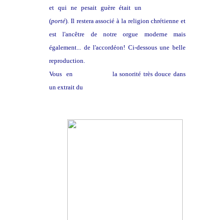
et qui ne pesait guère était un
orgue portatif
(
porté
). Il restera associé à la religion chrétienne et
est l'ancêtre de notre orgue moderne mais
également... de l'accordéon! Ci-dessous une belle
reproduction.
Vous en
entendrez ici
la sonorité très douce dans
un extrait du
Llibre vermell de Montserrat