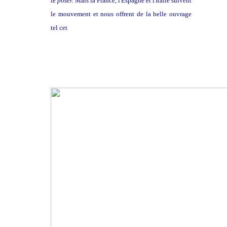
le
poser.
Mais la France, l'Espagne et l'Italie suivent
le mouvement et nous offrent de la belle ouvrage
tel cet
orgue positif du chateau d'Ecouen: