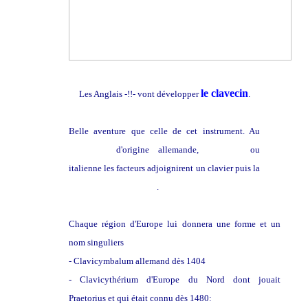
l
e clavecin
Les Anglais -!!- vont développer
.
Belle aventure que celle de cet instrument. Au
Psalterion
d'origine allemande,
française
ou
italienne les facteurs adjoignirent un clavier puis la
technique du sautereau
.
Chaque région d'Europe lui donnera une forme et un
nom singuliers
- Clavicymbalum allemand dès 1404
- Clavicythérium d'Europe du Nord dont jouait
Praetorius et qui était connu dès 1480: