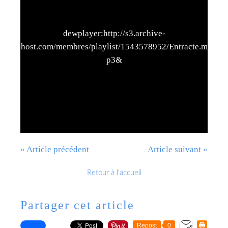
dewplayer:http://s3.archive-
host.com/membres/playlist/1543578952/Entracte.m
p3&
« Article précédent
Article suivant »
Retour à l'accueil
Partager cet article
Repost
0