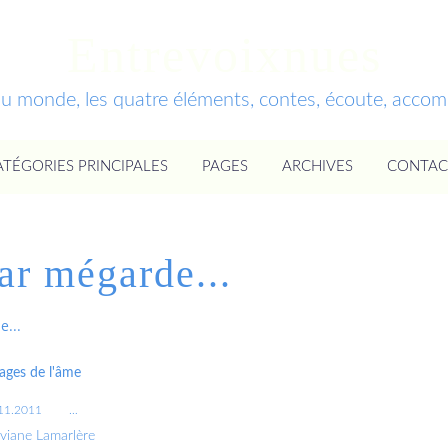
Entrevoixnues
du monde, les quatre éléments, contes, écoute, acc
ATÉGORIES PRINCIPALES
PAGES
ARCHIVES
CONTAC
r mégarde...
...
ages de l'âme
11.2011
…
iviane Lamarlère