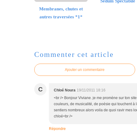
Sedum Spectabile
Membranes, chutes et
autres traversées *1*
Commenter cet article
Ajouter un commentaire
C
Chloé Noura
19/11/2011 18:16
<br /> Bonjour Viviane. je me promène sur ton site
couleurs, de musicalité, de poésie qui touchent à la 
sentiers nombreux alors voila de quoi ravir mes l
chloé<br />
Répondre