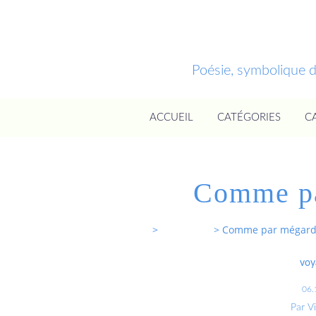
Poésie, symbolique 
ACCUEIL
CATÉGORIES
C
Comme pa
Entrevoixnues
>
Categories
>
Comme par mégarde
voy
06.
Par V