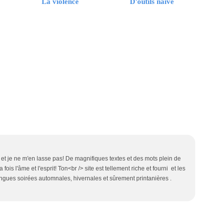
La violence
D'outils naïve
 et je ne m'en lasse pas! De magnifiques textes et des mots plein de
fois l'âme et l'esprit! Ton<br /> site est tellement riche et fourni et les
ongues soirées automnales, hivernales et sûrement printanières .