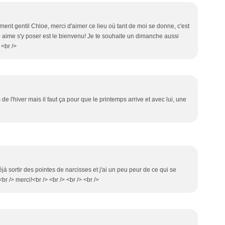
aiment gentil Chloe, merci d'aimer ce lieu où tant de moi se donne, c'est
> aime s'y poser est le bienvenu! Je te souhaite un dimanche aussi
 <br />
 l'hiver mais il faut ça pour que le printemps arrive et avec lui, une
déjà sortir des pointes de narcisses et j'ai un peu peur de ce qui se
r /> merci!<br /> <br /> <br /> <br />