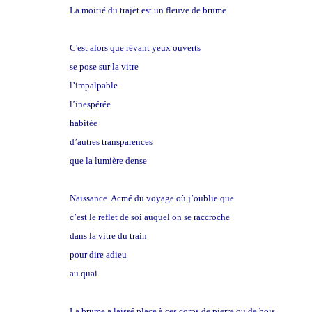
La moitié du trajet est un fleuve de brume
C'est alors que rêvant yeux ouverts
se pose sur la vitre
l’impalpable
l’inespérée
tr
ansparence
habitée
d’autres transparences
que la lumière dense
Naissance. Acmé du voyage où j’oublie que
la solitude
c’est le reflet de soi auquel on se raccroche
dans la vitre du train
pour dire adieu
au quai
La brume a laissé place à ces corps de pierre ou de bois