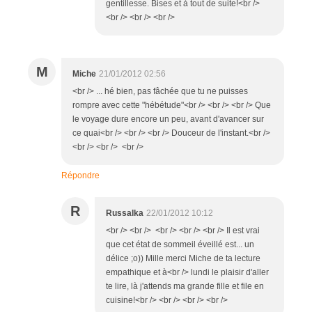
gentillesse. Bises et à tout de suite!<br />
<br /> <br /> <br />
M
Miche
21/01/2012 02:56
<br /> ... hé bien, pas fâchée que tu ne puisses
rompre avec cette "hébétude"<br /> <br /> <br /> Que
le voyage dure encore un peu, avant d'avancer sur
ce quai<br /> <br /> <br /> Douceur de l'instant.<br />
<br /> <br /> <br />
Répondre
R
Russalka
22/01/2012 10:12
<br /> <br /> <br /> <br /> <br /> Il est vrai
que cet état de sommeil éveillé est... un
délice ;o)) Mille merci Miche de ta lecture
empathique et à<br /> lundi le plaisir d'aller
te lire, là j'attends ma grande fille et file en
cuisine!<br /> <br /> <br /> <br />