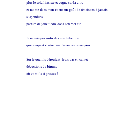
plus le soleil insiste et cogne sur la vitre
et monte dans mon coeur un goût de fenaisons à jamais
suspendues
parfum de joue tiédie dans l'éternel été
Je ne sais pas sortir de cette hébétude
que rompent si aisément les autres voyageurs
Sur le quai ils déroulent leurs pas en carnet
décoctions du bitume
où vont-ils si pressés
?