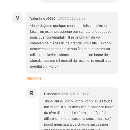
V
Valentine :0056:
20/01/2012 23:07
<br /> J'ajoute quelque chose en finissant d'écouter
Liszt : on est impressionné par sa nature fougueuse ;
mais quel contemplatif ! Il est étonnant de voir
combien de pièces d'une grande virtuosité il a<br />
achevées en ramenant le son à quelques notes au
milieu du clavier, calmes et retenues, en forme de
choral... comme s'il prenait du recul, et revenait à sa
méditation...<br />
Répondre
R
Russalka
22/01/2012 10:22
<br /> <br /> <br /> <br /> <br /> Tu as tout à
fait raison, il suffit découter la cadence finale
du rêve d'amour si célèbre, le n° 3, où il
diffère sans<br /> cesse la conclusion, se (
nous) nourrissant de chaque succession