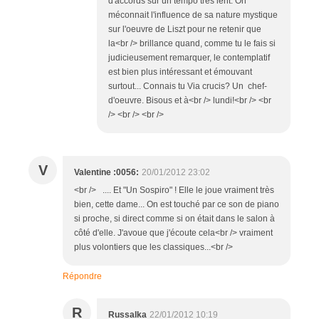
d'accords sur un tempo très lent. On
méconnait l'influence de sa nature mystique
sur l'oeuvre de Liszt pour ne retenir que
la<br /> brillance quand, comme tu le fais si
judicieusement remarquer, le contemplatif
est bien plus intéressant et émouvant
surtout... Connais tu Via crucis? Un chef-
d'oeuvre. Bisous et à<br /> lundi!<br /> <br
/> <br /> <br />
V
Valentine :0056:
20/01/2012 23:02
<br /> .... Et "Un Sospiro" ! Elle le joue vraiment très
bien, cette dame... On est touché par ce son de piano
si proche, si direct comme si on était dans le salon à
côté d'elle. J'avoue que j'écoute cela<br /> vraiment
plus volontiers que les classiques...<br />
Répondre
R
Russalka
22/01/2012 10:19