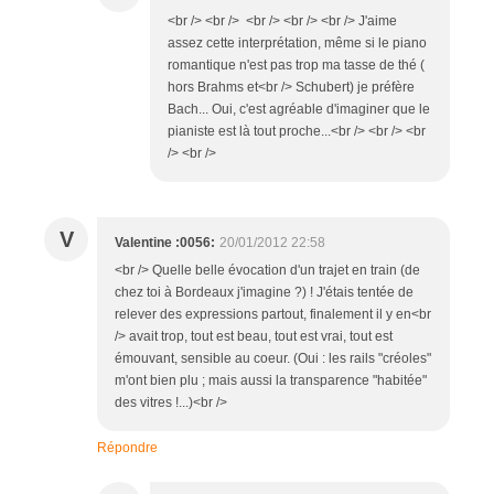
<br /> <br /> <br /> <br /> <br /> J'aime
assez cette interprétation, même si le piano
romantique n'est pas trop ma tasse de thé (
hors Brahms et<br /> Schubert) je préfère
Bach... Oui, c'est agréable d'imaginer que le
pianiste est là tout proche...<br /> <br /> <br
/> <br />
V
Valentine :0056:
20/01/2012 22:58
<br /> Quelle belle évocation d'un trajet en train (de
chez toi à Bordeaux j'imagine ?) ! J'étais tentée de
relever des expressions partout, finalement il y en<br
/> avait trop, tout est beau, tout est vrai, tout est
émouvant, sensible au coeur. (Oui : les rails "créoles"
m'ont bien plu ; mais aussi la transparence "habitée"
des vitres !...)<br />
Répondre