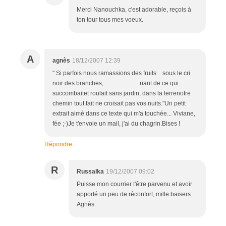
Merci Nanouchka, c'est adorable, reçois à
ton tour tous mes voeux.
A
agnès
18/12/2007 12:39
" Si parfois nous ramassions des fruits sous le cri
noir des branches, riant de ce qui
succombaitet roulait sans jardin, dans la terrenotre
chemin tout fait ne croisait pas vos nuits."Un petit
extrait aimé dans ce texte qui m'a touchée... Viviane,
fée ;-)Je t'envoie un mail, j'ai du chagrin.Bises !
Répondre
R
Russalka
19/12/2007 09:02
Puisse mon courrier t'être parvenu et avoir
apporté un peu de réconfort, mille baisers
Agnès.