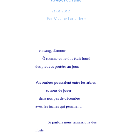
voyages de l'âme
21.01.2012
…
Par Viviane Lamarlère
Passantes du froid bleu, vos mains
en sang, d'amour
Ô comme votre dos était lourd
des preuves portées au jour.
Vos ombres poussaient entre les arbres
et nous de jouer
dans nos pas de décembre
avec les taches qui penchent.
Si parfois nous ramassions des
fruits