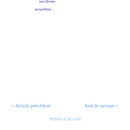
nos lèvres
recueillies
Granados: Danse orientale
« Article précédent
Article suivant »
Retour à l'accueil