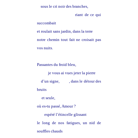
sous le cri noir des branches,
riant de ce qui
succombait
et roulait sans jardin, dans la terre
notre chemin tout fait ne croisait pas
vos nuits.
Passantes du froid bleu,
je vous ai vues jeter la pierre
d’un signe,
d'or
, dans le détour des
bruits
et seule,
où es-tu passé, Amour ?
espéré l’étincelle glissant
le long de nos fatigues, un nid de
souffles chauds