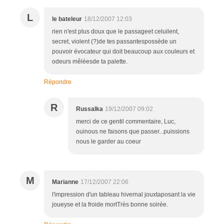
L
le bateleur
18/12/2007 12:03
rien n'est plus doux que le passageet celuilent,
secret, violent (?)de tes passantespossède un
pouvoir évocateur qui doit beaucoup aux couleurs et
odeurs mêléesde ta palette.
Répondre
R
Russalka
19/12/2007 09:02
merci de ce gentil commentaire, Luc,
ouinous ne faisons que passer...puissions
nous le garder au coeur
M
Marianne
17/12/2007 22:06
l'impression d'un tableau hivernal jouxtaposant la vie
joueyse et la froide mortTrès bonne soirée.