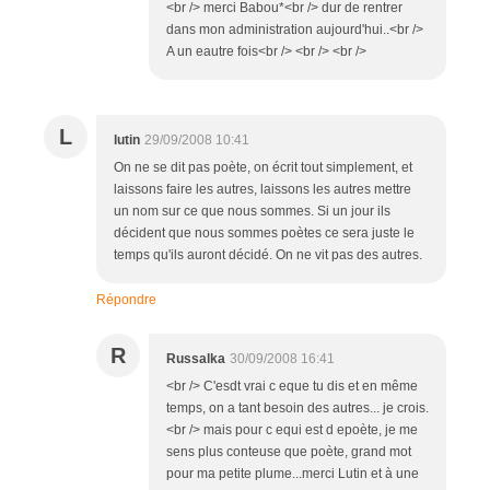
<br /> merci Babou*<br /> dur de rentrer
dans mon administration aujourd'hui..<br />
A un eautre fois<br /> <br /> <br />
L
lutin
29/09/2008 10:41
On ne se dit pas poète, on écrit tout simplement, et
laissons faire les autres, laissons les autres mettre
un nom sur ce que nous sommes. Si un jour ils
décident que nous sommes poètes ce sera juste le
temps qu'ils auront décidé. On ne vit pas des autres.
Répondre
R
Russalka
30/09/2008 16:41
<br /> C'esdt vrai c eque tu dis et en même
temps, on a tant besoin des autres... je crois.
<br /> mais pour c equi est d epoète, je me
sens plus conteuse que poète, grand mot
pour ma petite plume...merci Lutin et à une