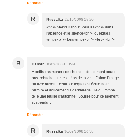
Répondre
R
Russalka
12/10/2008 15:20
<br /> Merfci Babou*, cela ira<br /> dans
l'absence et le silence<br /> lquelques
temps<br /> longtemps<br /> <br /> <br />
B
Babou*
30/09/2008 13:44
A petits pas mener son chemin... doucement pour ne
pas trébucher sur les aléas de la vie... J'aime l'image
du livre ouvert... celui sur lequel est écrite notre
histoire et doucement la dernière feuille qui tombe
telle une feuille d'automne...Sourire pour ce moment
suspendu...
Répondre
R
Russalka
30/09/2008 16:38