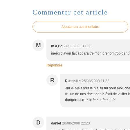
Commenter cet article
Ajouter un commentaire
M
m a r c
24/08/2008 17:38
merci d'avoir fait apparaitre mon prénomtrop gent
Répondre
R
Russalka
25/08/2008 11:33
<br /> Mais tout le plaisir fut pour moi, c
/> l'un de nos rêves<br /> était de visiter
dangereuse...<br /> <br /> <br />
D
daniel
20/08/2008 22:23