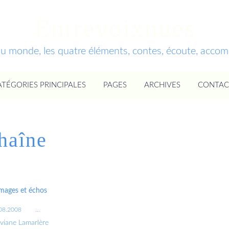
Entrevoixnues
du monde, les quatre éléments, contes, écoute, acc
ATÉGORIES PRINCIPALES
PAGES
ARCHIVES
CONTAC
haîne
ages et échos
08.2008
…
iviane Lamarlère