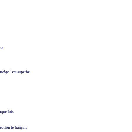
ue
 neige
" est superbe
aque fois
ection le français