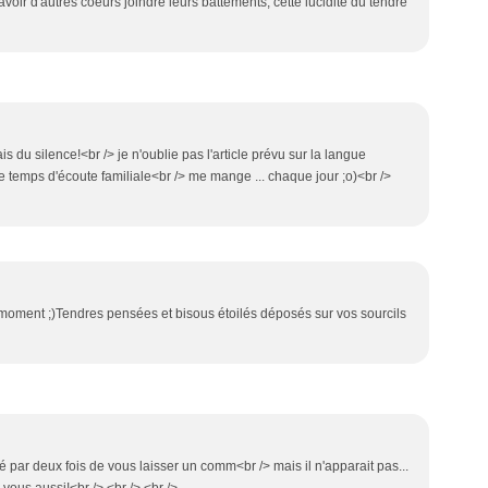
savoir d'autres coeurs joindre leurs battements, cette lucidité du tendre
is du silence!<br /> je n'oublie pas l'article prévu sur la langue
temps d'écoute familiale<br /> me mange ... chaque jour ;o)<br />
 moment ;)Tendres pensées et bisous étoilés déposés sur vos sourcils
enté par deux fois de vous laisser un comm<br /> mais il n'apparait pas...
à vous aussi!<br /> <br /> <br />