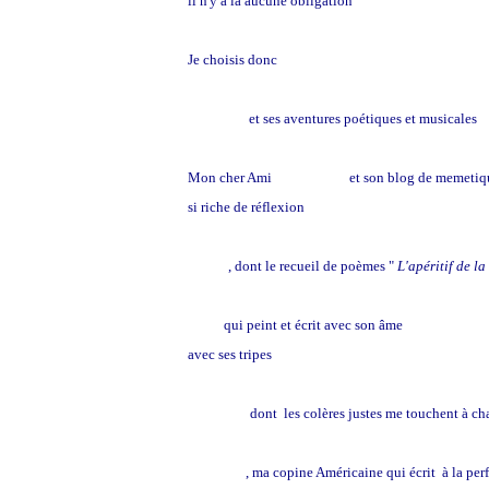
il n'y a là aucune obligation
Je choisis donc
Valentine
et ses aventures poétiques et musicales
Mon cher Ami
Jean-Pierre
et son blog de memetiq
si riche de réflexion
Marco
, dont le recueil de poèmes "
L'apéritif de la
Lutin
qui peint et écrit avec son âme
avec ses tripes
Diaphane
dont les colères justes me touchent à ch
Iowa Girl
, ma copine Américaine qui écrit à la perf