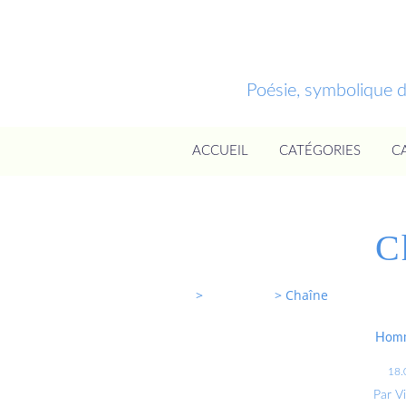
Poésie, symbolique 
ACCUEIL
CATÉGORIES
C
C
Entrevoixnues
>
Categories
>
Chaîne
Homm
18.
Par V