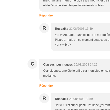
merci Viviane, merci, merci, il est si nourricier de 
et de l'écorce étreinte que tu transmets si bien
Répondre
R
Russalka
21/08/2008 13:49
<br /> Adorable, Daniel, dont je m'inquiéta
Picarde, mais en ce moment beaucoup de 
<br /> <br />
C
Classes tous risques
20/08/2008 14:29
Coïncidence, une étoile brille sur mon blog en ce
madame.
Répondre
R
Russalka
21/08/2008 13:59
<br /> C'est super gentil, Philippe, j'ai t
Ah la la... la technologie ;o))<br /> bises 