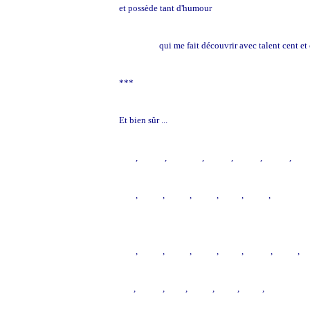
et possède tant d'humour
Marianne
qui me fait découvrir avec talent cent et
***
Et bien sûr ...
***
,
***
,
***
,
***
,
***
,
***
,
***
,
***
,
***
,
***
,
***
,
***
,
***
,
***
,
***
,
***
,
***
,
***
,
***
,
***
,
***
,
***
,
***
,
***
,
***
,
***