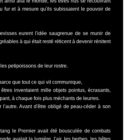
 et ainsi alla le monde, les êtres nus se recouvrant
fur et à mesure qu'ils subissaient le pouvoir de
crevisses eurent l'idée saugrenue de se munir de
gréables à qui était resté réticent à devenir rénitent
les petipoissons de leur rostre.
rce que tout ce qui vit communique,
êtres inventaient
mille objets pointus, écrasants,
mpant, à chaque fois plus méchants de leurres.
l'autre. Avant d'être obligé de peau-céder à son
tang le Premier avait été bousculée de combats
nde avalait la lumière, l'air, les herbes, les bêtes