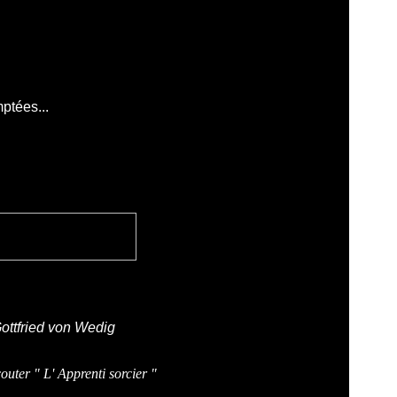
ptées...
ottfried von
Wedig
uter " L' Apprenti sorcier "