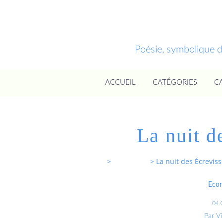
Poésie, symbolique 
ACCUEIL
CATÉGORIES
C
La nuit d
Entrevoixnues
>
Categories
>
La nuit des Écrevis
Eco
04.
Par V