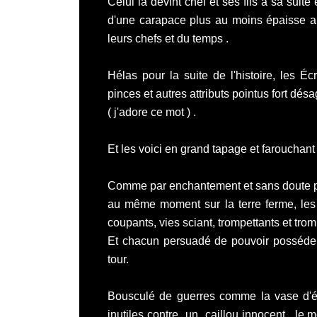
Celui là devint chef et ses fils à sa suite
d'une carapace plus au moins épaisse au 
leurs chefs et du temps .
Hélas pour la suite de l'histoire, les É
pinces et autres attributs pointus fort désa
( j'adore ce mot ) .
Et les voici en grand tapage et farouchant 
Comme par enchantement et sans doute pa
au même moment sur la terre ferme, les 
coupants, vies sciant, trompettants et tro
Et chacun persuadé de pouvoir posséder 
tour.
Bousculé de guerres comme la vase d'é
inutiles contre un caillou innocent, le mo