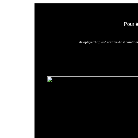
Pour é
dewplayer:http://s3.archive-host.com/m