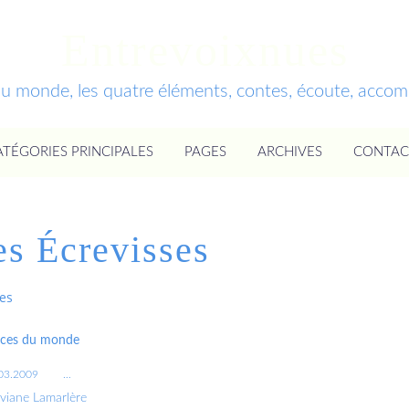
Entrevoixnues
du monde, les quatre éléments, contes, écoute, acc
ATÉGORIES PRINCIPALES
PAGES
ARCHIVES
CONTAC
es Écrevisses
ses
rces du monde
03.2009
…
iviane Lamarlère