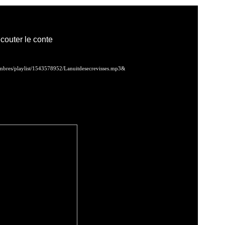
couter le conte
embres/playlist/1543578952/Lanuitdesecrevisses.mp3&