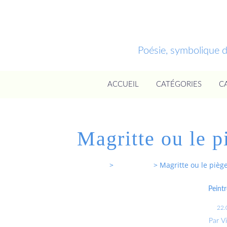
Poésie, symbolique 
ACCUEIL
CATÉGORIES
C
Magritte ou le p
Entrevoixnues
>
Categories
>
Magritte ou le pièg
Peintr
22.
Par V