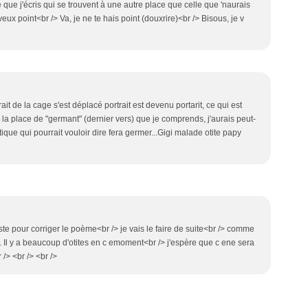
 ce que j'écris qui se trouvent à une autre place que celle que 'naurais
eux point<br /> Va, je ne te hais point (douxrire)<br /> Bisous, je v
ait de la cage s'est déplacé portrait est devenu portarit, ce qui est
 la place de "germant" (dernier vers) que je comprends, j'aurais peut-
que qui pourrait vouloir dire fera germer...Gigi malade otite papy
ste pour corriger le poème<br /> je vais le faire de suite<br /> comme
 Il y a beaucoup d'otites en c emoment<br /> j'espère que c ene sera
/> <br /> <br />