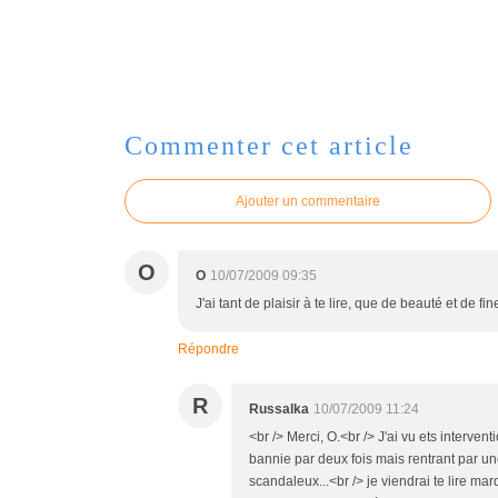
Commenter cet article
Ajouter un commentaire
O
O
10/07/2009 09:35
J'ai tant de plaisir à te lire, que de beauté et de
Répondre
R
Russalka
10/07/2009 11:24
<br /> Merci, O.<br /> J'ai vu ets interven
bannie par deux fois mais rentrant par u
scandaleux...<br /> je viendrai te lire ma