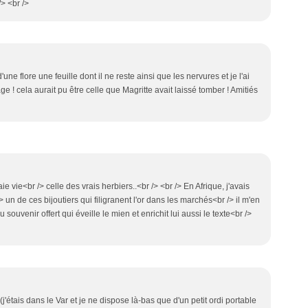
/> <br />
e flore une feuille dont il ne reste ainsi que les nervures et je l'ai
 cela aurait pu être celle que Magritte avait laissé tomber ! Amitiés
ie vie<br /> celle des vrais herbiers..<br /> <br /> En Afrique, j'avais
> un de ces bijoutiers qui filigranent l'or dans les marchés<br /> il m'en
u souvenir offert qui éveille le mien et enrichit lui aussi le texte<br />
tais dans le Var et je ne dispose là-bas que d'un petit ordi portable