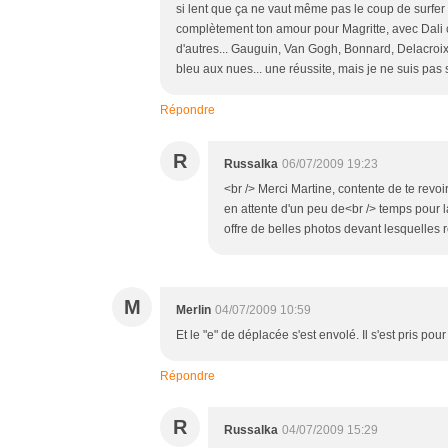
si lent que ça ne vaut même pas le coup de surfer s
complètement ton amour pour Magritte, avec Dali ce
d'autres... Gauguin, Van Gogh, Bonnard, Delacroix 
bleu aux nues... une réussite, mais je ne suis pas s
Répondre
R
Russalka
06/07/2009 19:23
<br /> Merci Martine, contente de te revoir 
en attente d'un peu de<br /> temps pour la
offre de belles photos devant lesquelles r
M
Merlin
04/07/2009 10:59
Et le "e" de déplacée s'est envolé. Il s'est pris pour l
Répondre
R
Russalka
04/07/2009 15:29