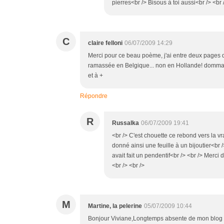
pierres<br /> Bisous à toi aussi<br /> <br 
C
claire felloni
06/07/2009 14:29
Merci pour ce beau poème, j'ai entre deux pages d'un
ramassée en Belgique... non en Hollande! dommage !
et à +
Répondre
R
Russalka
06/07/2009 19:41
<br /> C'est chouette ce rebond vers la vra
donné ainsi une feuille à un bijoutier<br /
avait fait un pendentif<br /> <br /> Merci d
<br /> <br />
M
Martine, la pelerine
05/07/2009 10:44
Bonjour Viviane,Longtemps absente de mon blog (j'é