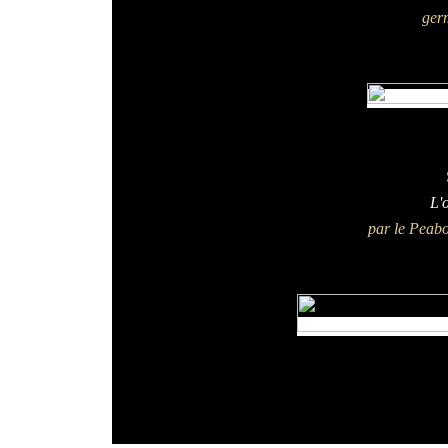
germ
L'
par le Peabo