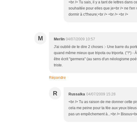
<br /> Tu sais, il y a tant de lettres dans
souhaitée pour elles que je<br /> ne t'en v
dormir à c't'heure;<br /> <br /> <br />
M
Merlin
04/07/2009 10:57
J'ai oublié de te dire 2 choses :- Une barre du portr
quand même mieux que tripota ou triporta. (°!*) - À
être écrit "germera" (au sens d'un néologisme poéti
triste.
Répondre
R
Russalka
04/07/2009 15:28
<br /> Tu as raison de me donner cette pi
cela me peine pour ta fée aux yeux bleus.
pas un empêchement à...<br /> Bisous<br 