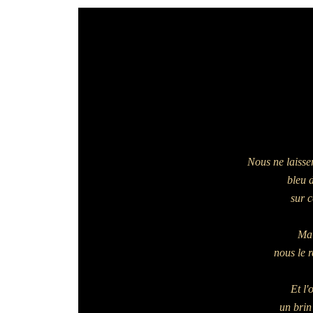
Nous ne laisse
bleu d
sur c
Mai
nous le 
Et l'
un brin