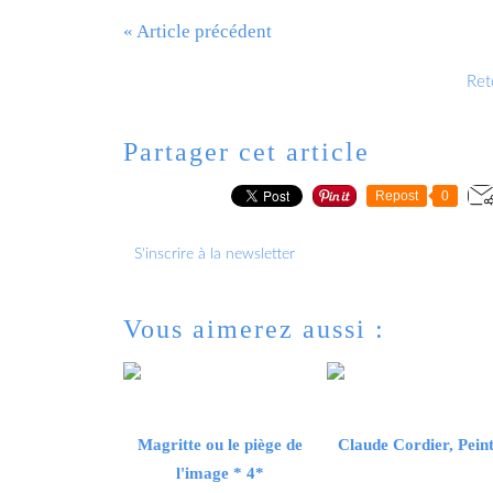
« Article précédent
Reto
Partager cet article
Repost
0
S'inscrire à la newsletter
Vous aimerez aussi :
Magritte ou le piège de
Claude Cordier, Pein
l'image * 4*