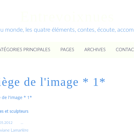
Entrevoixnues
du monde, les quatre éléments, contes, écoute, acc
ATÉGORIES PRINCIPALES
PAGES
ARCHIVES
CONTAC
iège de l'image * 1*
e de l'image * 1*
es et sculpteurs
05.2012
…
iviane Lamarlère