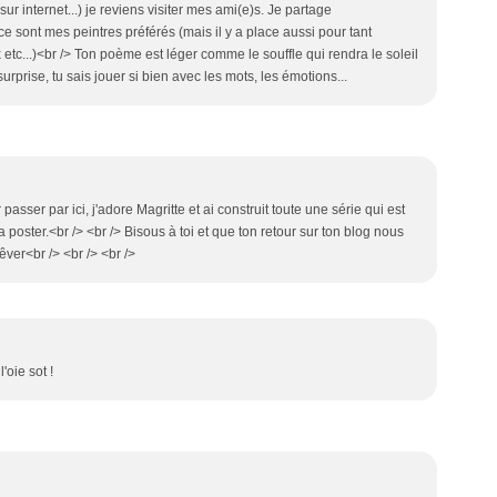
ur internet...) je reviens visiter mes ami(e)s. Je partage
 sont mes peintres préférés (mais il y a place aussi pour tant
etc...)<br /> Ton poème est léger comme le souffle qui rendra le soleil
urprise, tu sais jouer si bien avec les mots, les émotions...
passer par ici, j'adore Magritte et ai construit toute une série qui est
 poster.<br /> <br /> Bisous à toi et que ton retour sur ton blog nous
êver<br /> <br /> <br />
'oie sot !