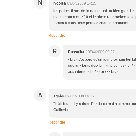
N
nicolea
09/04/2009 14:25
les petites fleurs de la nature ont un bien grand c
macro pour mon K10 et le photo rapprochée (dite p
!Bravo à vous deux pour ce charme printanier !
Répondre
R
Russalka
10/04/2009 09:27
<br /> J'espère qu'un jour prochain ton ta
que tu y feras des<br /> merveilles.<br />
aps internet.<br /> <br /> <br />
A
agnès
09/04/2009 09:12
"Il fait beau. Il y a dans l'air de ce matin comme 
Guillevic
Répondre