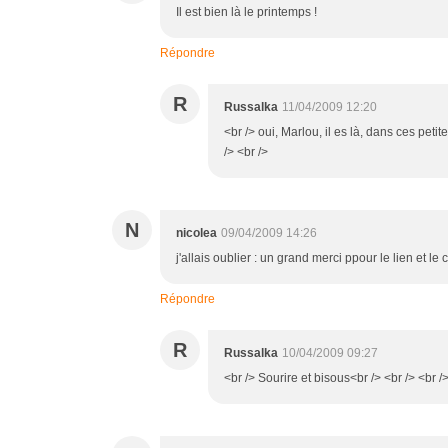
Il est bien là le printemps !
Répondre
R
Russalka
11/04/2009 12:20
<br /> oui, Marlou, il es là, dans ces peti
/> <br />
N
nicolea
09/04/2009 14:26
j'allais oublier : un grand merci ppour le lien et le
Répondre
R
Russalka
10/04/2009 09:27
<br /> Sourire et bisous<br /> <br /> <br /