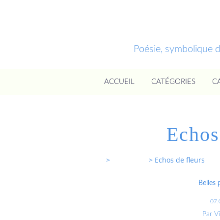
Poésie, symbolique 
ACCUEIL
CATÉGORIES
C
Echos
Entrevoixnues
>
Categories
>
Echos de fleurs
Belles
07.
Par V