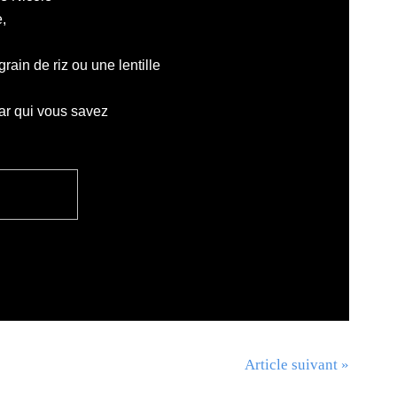
e
,
grain de riz ou une lentille
par qui vous savez
Article suivant »