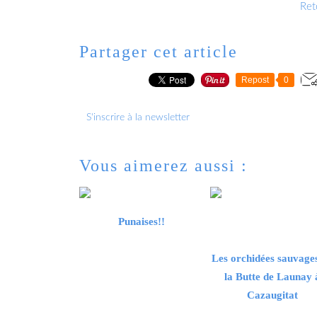
Reto
Partager cet article
Repost
0
S'inscrire à la newsletter
Vous aimerez aussi :
Punaises!!
Les orchidées sauvage
la Butte de Launay 
Cazaugitat