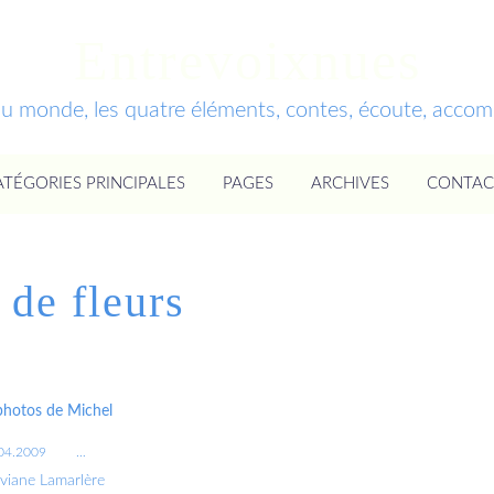
Entrevoixnues
du monde, les quatre éléments, contes, écoute, acc
ATÉGORIES PRINCIPALES
PAGES
ARCHIVES
CONTAC
 de fleurs
 photos de Michel
04.2009
…
iviane Lamarlère